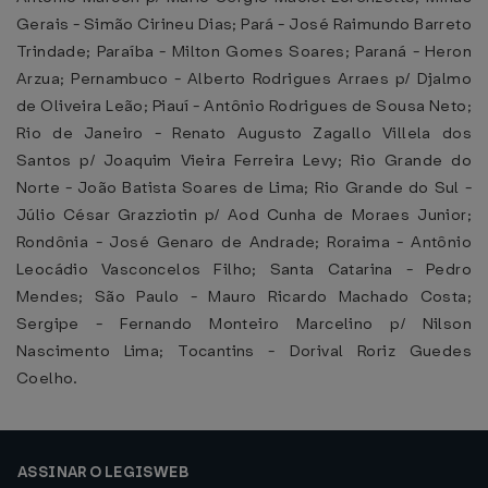
Gerais - Simão Cirineu Dias; Pará - José Raimundo Barreto
Trindade; Paraíba - Milton Gomes Soares; Paraná - Heron
Arzua; Pernambuco - Alberto Rodrigues Arraes p/ Djalmo
de Oliveira Leão; Piauí - Antônio Rodrigues de Sousa Neto;
Rio de Janeiro - Renato Augusto Zagallo Villela dos
Santos p/ Joaquim Vieira Ferreira Levy; Rio Grande do
Norte - João Batista Soares de Lima; Rio Grande do Sul -
Júlio César Grazziotin p/ Aod Cunha de Moraes Junior;
Rondônia - José Genaro de Andrade; Roraima - Antônio
Leocádio Vasconcelos Filho; Santa Catarina - Pedro
Mendes; São Paulo - Mauro Ricardo Machado Costa;
Sergipe - Fernando Monteiro Marcelino p/ Nilson
Nascimento Lima; Tocantins - Dorival Roriz Guedes
Coelho.
ASSINAR O LEGISWEB