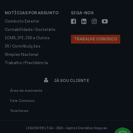
NOTÍCIAS POR ASSUNTO
SIGA-NOS
Comércio Exterior
Contabilidade / Societário
ICMS, IPI, ISS e Outros
TRABALHE CONOSCO
IR / Contribuições
Simples Nacional
Trabalho / Previdência
JÁ SOU CLIENTE
Área do Assinante
Fale Conosco
Telefones
LEGISWEB LTDA - 2026 - Agilize Decisões Seguras