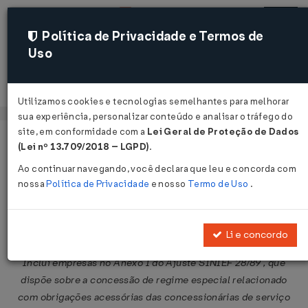
Política de Privacidade e Termos de
Uso
Acessar
Utilizamos cookies e tecnologias semelhantes para melhorar
sua experiência, personalizar conteúdo e analisar o tráfego do
site, em conformidade com a
Lei Geral de Proteção de Dados
Página Inicial
Legislações
Legislação Federal
Voltar
(Lei nº 13.709/2018 – LGPD)
.
Ao continuar navegando, você declara que leu e concorda com
Ajuste SINIEF nº 7 de 06/07/2007
nossa
Política de Privacidade
e nosso
Termo de Uso
.
Compartilhar:
Li e concordo
Inclui empresas no Anexo I do Ajuste SINIEF 28/89 , que
dispõe sobre a concessão de regime especial relacionado
com obrigações acessórias das concessionárias de serviço