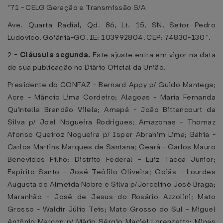
"71 - CELG Geração e Transmissão S/A
Ave. Quarta Radial, Qd. 86, Lt. 15, SN, Setor Pedro
Ludovico, Goiânia-GO, IE: 103992804, CEP: 74830-130 ".
2
-
Cláusula segunda.
Este ajuste entra em vigor na data
de sua publicação no Diário Oficial da União.
Presidente do CONFAZ - Bernard Appy p/ Guido Mantega;
Acre - Mâncio Lima Cordeiro; Alagoas - Maria Fernanda
Quintella Brandão Vilela; Amapá - João Bittencourt da
Silva p/ Joel Nogueira Rodrigues; Amazonas - Thomaz
Afonso Queiroz Nogueira p/ Isper Abrahim Lima; Bahia -
Carlos Martins Marques de Santana; Ceará - Carlos Mauro
Benevides Filho; Distrito Federal - Luiz Tacca Junior;
Espírito Santo - José Teófilo Oliveira; Goiás - Lourdes
Augusta de Almeida Nobre e Silva p/Jorcelino José Braga;
Maranhão - José de Jesus do Rosário Azzolini; Mato
Grosso - Waldir Júlio Teis; Mato Grosso do Sul - Miguel
Antônio Marcon p/ Mário Sérgio Maciel Lorenzetto; Minas