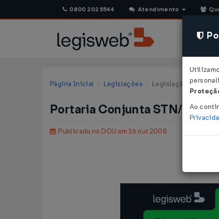
0800 202 5544
Atendimento
Qu
Pol
Utilizam
personali
Página Inicial
Legislações
Legislação Federal
Proteção
Portaria Conjunta STN/SOF n
Ao conti
Privacid
Publicado no DOU em 16 out 2008
Aprova os 