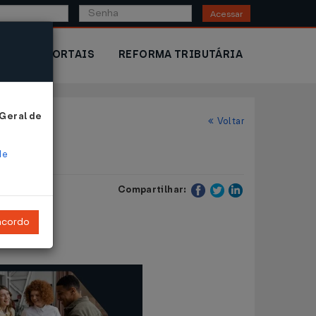
Acessar
IOR
PORTAIS
REFORMA TRIBUTÁRIA
 Geral de
Voltar
de
Compartilhar:
ncordo
ovidências.