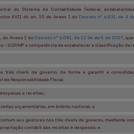
tral do Sistema de Contabilidade Federal, estabelecid
nciso XVII do art. 10 do Anexo I do
Decreto nº 6.531, de 4 
I, do Anexo I do
Decreto nº 6.081, de 12 de abril de 2007
, qu
o - SOF/MP a competência de estabelecer a classificação da r
s três níveis de governo, de forma a garantir a consolid
i de Responsabilidade Fiscal;
 despesas e receitas;
eceitas orçamentárias, em âmbito nacional; e
ção comum aos gestores nos três níveis de governo, mediante c
ropriação contábil das receitas e despesas; e