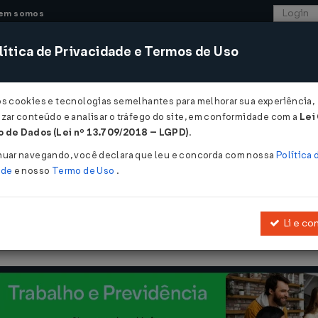
em somos
ítica de Privacidade e Termos de Uso
CONSULTORIA
SISTEMAS
COMÉRCIO EXTER
os cookies e tecnologias semelhantes para melhorar sua experiência,
zar conteúdo e analisar o tráfego do site, em conformidade com a
Lei
 de Dados (Lei nº 13.709/2018 – LGPD)
.
º 3 de 14/10/2008
nuar navegando, você declara que leu e concorda com nossa
Política 
ade
e nosso
Termo de Uso
.
Li e co
Manuais de Receita Nacional e de Despesa Nacional e dá outras pr