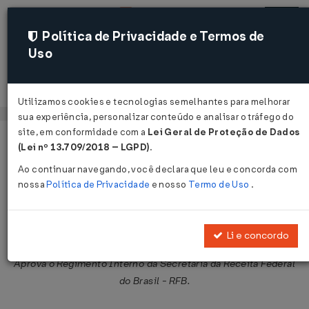
Política de Privacidade e Termos de
Uso
Acessar
Utilizamos cookies e tecnologias semelhantes para melhorar
sua experiência, personalizar conteúdo e analisar o tráfego do
site, em conformidade com a
Lei Geral de Proteção de Dados
Página Inicial
Legislações
Legislação Federal
Voltar
(Lei nº 13.709/2018 – LGPD)
.
Ao continuar navegando, você declara que leu e concorda com
Portaria MF nº 95 de 30/04/2007
nossa
Política de Privacidade
e nosso
Termo de Uso
.
Compartilhar:
Li e concordo
Aprova o Regimento Interno da Secretaria da Receita Federal
do Brasil - RFB.