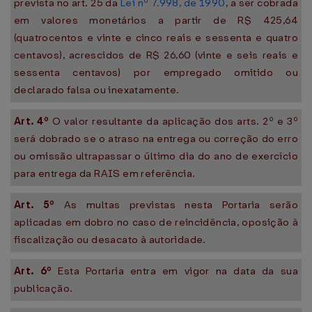
prevista no art. 25 da
Lei nº 7.998, de 1990
, a ser cobrada
em valores monetários a partir de R$ 425,64
(quatrocentos e vinte e cinco reais e sessenta e quatro
centavos), acrescidos de R$ 26,60 (vinte e seis reais e
sessenta centavos) por empregado omitido ou
declarado falsa ou inexatamente.
Art. 4º
O valor resultante da aplicação dos arts. 2º e 3º
será dobrado se o atraso na entrega ou correção do erro
ou omissão ultrapassar o último dia do ano de exercício
para entrega da RAIS em referência.
Art. 5º
As multas previstas nesta Portaria serão
aplicadas em dobro no caso de reincidência, oposição à
fiscalização ou desacato à autoridade.
Art. 6º
Esta Portaria entra em vigor na data da sua
publicação.