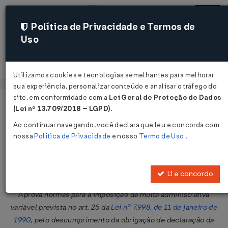
Política de Privacidade e Termos de
Uso
Acessar
Utilizamos cookies e tecnologias semelhantes para melhorar
sua experiência, personalizar conteúdo e analisar o tráfego do
site, em conformidade com a
Lei Geral de Proteção de Dados
Página Inicial
Legislações
Legislação Federal
Voltar
(Lei nº 13.709/2018 – LGPD)
.
Ao continuar navegando, você declara que leu e concorda com
Portaria MTE Nº 14 DE 10/02/2006
nossa
Política de Privacidade
e nosso
Termo de Uso
.
Publicado no DOU em 13 fev 2006
Compartilhar:
Li e concordo
Aprova normas para a imposição da multa administrativa
variável prevista no art. 25 da
Lei nº 7.998, de 11 de janeiro de
1990
, pelo descumprimento da obrigação de declaração da