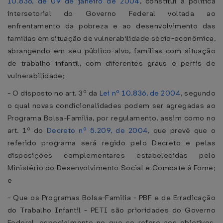
10.836, de 09 de janeiro de 2004
, constitui a política
intersetorial do Governo Federal voltada ao
enfrentamento da pobreza e ao desenvolvimento das
famílias em situação de vulnerabilidade sócio-econômica,
abrangendo em seu público-alvo, famílias com situação
de trabalho infantil, com diferentes graus e perfis de
vulnerabilidade;
- O disposto no art. 3º da
Lei nº 10.836, de 2004
, segundo
o qual novas condicionalidades podem ser agregadas ao
Programa Bolsa-Família, por regulamento, assim como no
art. 1º do
Decreto nº 5.209, de 2004
, que prevê que o
referido programa será regido pelo Decreto e pelas
disposições complementares estabelecidas pelo
Ministério do Desenvolvimento Social e Combate à Fome;
e
- Que os Programas Bolsa-Família - PBF e de Erradicação
do Trabalho Infantil - PETI são prioridades do Governo
Federal, especialmente no que se refere aos objetivos,