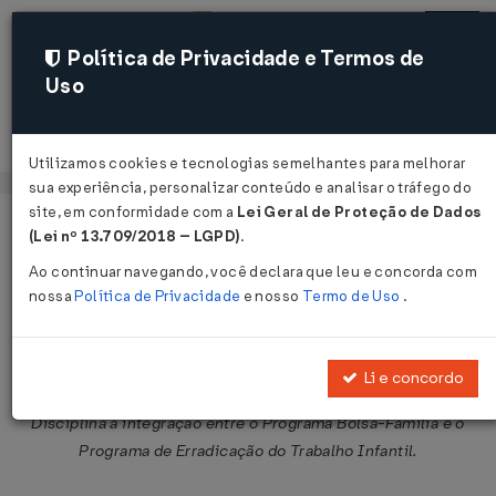
Política de Privacidade e Termos de
Uso
Acessar
Utilizamos cookies e tecnologias semelhantes para melhorar
sua experiência, personalizar conteúdo e analisar o tráfego do
site, em conformidade com a
Lei Geral de Proteção de Dados
Página Inicial
Legislações
Legislação Federal
Voltar
(Lei nº 13.709/2018 – LGPD)
.
Ao continuar navegando, você declara que leu e concorda com
Portaria MDS nº 666 de 28/12/2005
nossa
Política de Privacidade
e nosso
Termo de Uso
.
Publicado no DOU em 30 dez 2005
Compartilhar:
Li e concordo
Disciplina a integração entre o Programa Bolsa-Família e o
Programa de Erradicação do Trabalho Infantil.