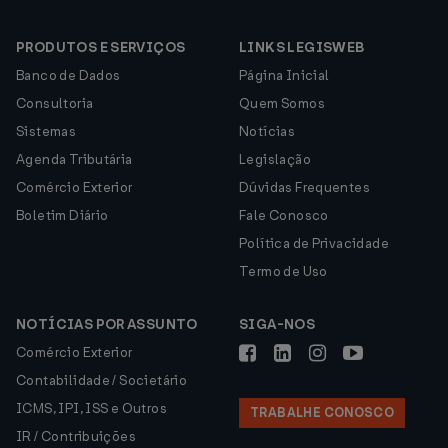
PRODUTOS E SERVIÇOS
LINKS LEGISWEB
Banco de Dados
Página Inicial
Consultoria
Quem Somos
Sistemas
Notícias
Agenda Tributária
Legislação
Comércio Exterior
Dúvidas Frequentes
Boletim Diário
Fale Conosco
Política de Privacidade
Termo de Uso
NOTÍCIAS POR ASSUNTO
SIGA-NOS
Comércio Exterior
Contabilidade / Societário
ICMS, IPI, ISS e Outros
TRABALHE CONOSCO
IR / Contribuições