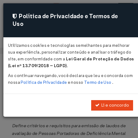
Política de Privacidade e Termos de
Uso
Acessar
Utilizamos cookies e tecnologias semelhantes para melhorar
sua experiência, personalizar conteúdo e analisar o tráfego do
site, em conformidade com a
Lei Geral de Proteção de Dados
Página Inicial
Legislações
Legislação Federal
Voltar
(Lei nº 13.709/2018 – LGPD)
.
Ao continuar navegando, você declara que leu e concorda com
Portaria Interministerial MS/SEDH
nossa
Política de Privacidade
e nosso
Termo de Uso
.
nº 2 de 21/11/2003
Publicado no DOU em 28 nov 2003
Li e concordo
Compartilhar:
Define critérios e requisitos para emissão de laudos de
avaliação de Pessoas Portadoras de Deficiência Mental