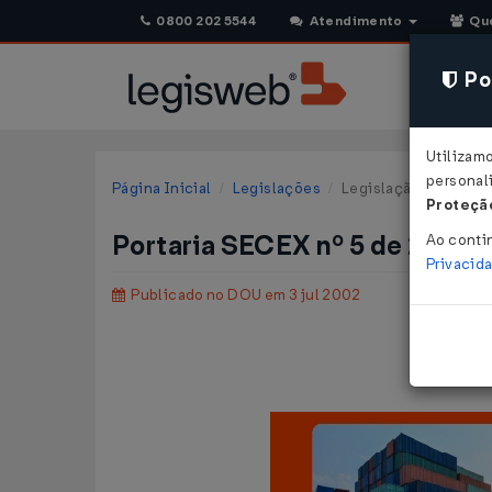
0800 202 5544
Atendimento
Qu
Pol
Utilizam
personali
Página Inicial
Legislações
Legislação Federal
Proteção
Portaria SECEX nº 5 de 28/0
Ao conti
Privacid
Publicado no DOU em 3 jul 2002
Dispõ