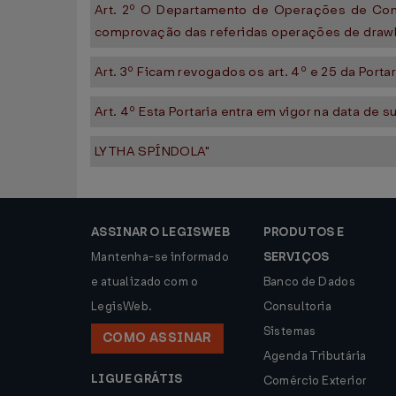
Art. 2º O Departamento de Operações de Comé
comprovação das referidas operações de drawbac
Art. 3º Ficam revogados os art. 4º e 25 da Porta
Art. 4º Esta Portaria entra em vigor na data de 
LYTHA SPÍNDOLA"
ASSINAR O LEGISWEB
PRODUTOS E
Mantenha-se informado
SERVIÇOS
e atualizado com o
Banco de Dados
LegisWeb.
Consultoria
Sistemas
COMO ASSINAR
Agenda Tributária
LIGUE GRÁTIS
Comércio Exterior