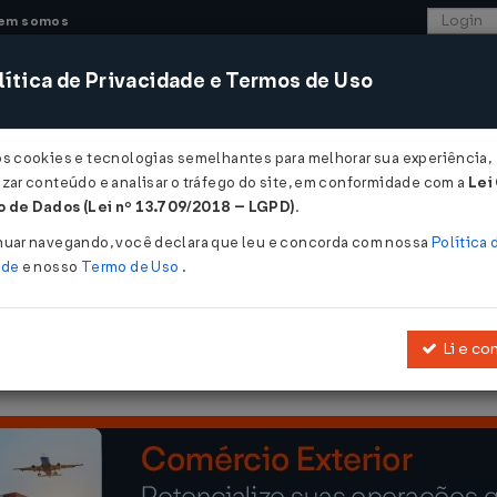
em somos
ítica de Privacidade e Termos de Uso
CONSULTORIA
SISTEMAS
COMÉRCIO EXTER
os cookies e tecnologias semelhantes para melhorar sua experiência,
zar conteúdo e analisar o tráfego do site, em conformidade com a
Lei
 de Dados (Lei nº 13.709/2018 – LGPD)
.
6/2002
nuar navegando, você declara que leu e concorda com nossa
Política 
ade
e nosso
Termo de Uso
.
Li e co
e sobre a concessão do benefício do drawback na modalidade susp