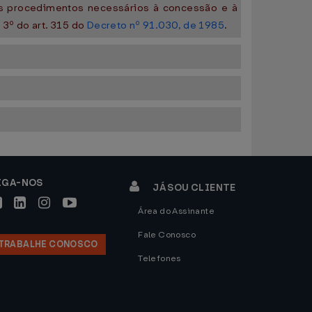
os procedimentos necessários à concessão e à
3º do art. 315 do
Decreto nº 91.030, de 1985
.
IGA-NOS
JÁ SOU CLIENTE
Área do Assinante
Fale Conosco
TRABALHE CONOSCO
Telefones