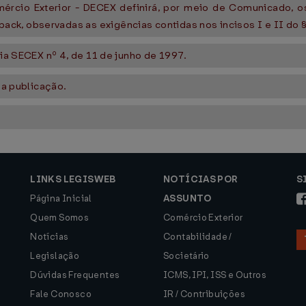
rcio Exterior - DECEX definirá, por meio de Comunicado, 
k, observadas as exigências contidas nos incisos I e II do § 
ria SECEX nº 4, de 11 de junho de 1997.
sua publicação.
LINKS LEGISWEB
NOTÍCIAS POR
S
Página Inicial
ASSUNTO
Quem Somos
Comércio Exterior
Notícias
Contabilidade /
Legislação
Societário
Dúvidas Frequentes
ICMS, IPI, ISS e Outros
Fale Conosco
IR / Contribuições