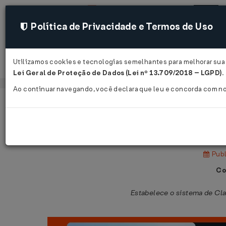
Política de Privacidade e Termos de Uso
Utilizamos cookies e tecnologias semelhantes para melhorar sua 
Acessar
Lei Geral de Proteção de Dados (Lei nº 13.709/2018 – LGPD)
.
Ao continuar navegando, você declara que leu e concorda com n
Página Inicial
Legislações
Legislação Federal
Portaria MS nº 2.224 de 05/12/2002
Publ
Co
Estabelece o sistema de Cla