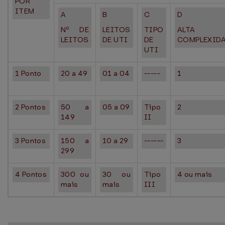
POR
ITEM
A
B
C
D
Nº DE
LEITOS
TIPO
ALTA
LEITOS
DE UTI
DE
COMPLEXID
UTI
1 Ponto
20 a 49
01 a 04
-----
1
2 Pontos
50 a
05 a 09
Tipo
2
149
II
3 Pontos
150 a
10 a 29
------
3
299
4 Pontos
300 ou
30 ou
Tipo
4 ou mais
mais
mais
III