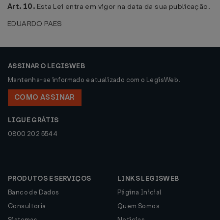
Art. 10.
Esta Lei entra em vigor na data da sua publicação.
EDUARDO PAES
ASSINAR O LEGISWEB
Mantenha-se informado e atualizado com o LegisWeb.
COMO ASSINAR
LIGUE GRÁTIS
0800 202 5544
PRODUTOS E SERVIÇOS
LINKS LEGISWEB
Banco de Dados
Página Inicial
Consultoria
Quem Somos
Sistemas
Notícias