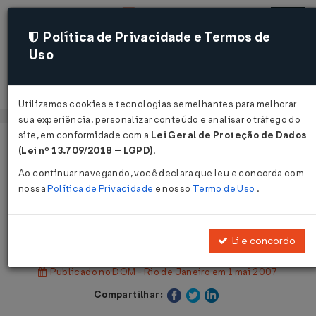
Política de Privacidade e Termos de
Uso
Acessar
Utilizamos cookies e tecnologias semelhantes para melhorar
sua experiência, personalizar conteúdo e analisar o tráfego do
site, em conformidade com a
Lei Geral de Proteção de Dados
Página Inicial
Legislações
(Lei nº 13.709/2018 – LGPD)
.
Legislação Municipal - Rio de Janeiro
Ao continuar navegando, você declara que leu e concorda com
nossa
Política de Privacidade
e nosso
Termo de Uso
.
Voltar
Lei nº 5.211 de 01/07/2010
Li e concordo
Publicado no DOM - Rio de Janeiro em 1 mai 2007
Compartilhar: