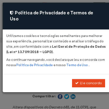
Política de Privacidade e Termos de
Uso
Acessar
Utilizamos cookies e tecnologias semelhantes para melhorar
sua experiência, personalizar conteúdo e analisar o tráfego do
site, em conformidade com a
Lei Geral de Proteção de Dados
Página Inicial
Legislações
Legislação Municipal - Manaus
(Lei nº 13.709/2018 – LGPD)
.
Ao continuar navegando, você declara que leu e concorda com
Voltar
nossa
Política de Privacidade
e nosso
Termo de Uso
.
Decreto nº 1.160 de 27/07/1992
Li e concordo
Publicado no DOM - Manaus em 19 out 1992
Compartilhar:
Altera dispositivos do Decreto 681, de 11.07.91, que