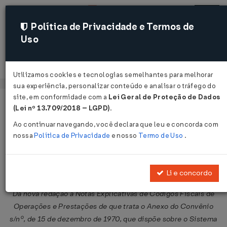
Política de Privacidade e Termos de
Uso
Acessar
Utilizamos cookies e tecnologias semelhantes para melhorar
sua experiência, personalizar conteúdo e analisar o tráfego do
site, em conformidade com a
Lei Geral de Proteção de Dados
Página Inicial
Legislações
Legislação Federal
Voltar
(Lei nº 13.709/2018 – LGPD)
.
Ao continuar navegando, você declara que leu e concorda com
Ajuste SINIEF nº 9 de 18/06/2004
nossa
Política de Privacidade
e nosso
Termo de Uso
.
Publicado no DOU em 24 jun 2004
Compartilhar:
Li e concordo
Dá nova redação à Notas Explicativas de Códigos Fiscais de
Operações e Prestações de que trata o Anexo do Convênio
s/nº, de 15 de dezembro de 1970, que dispõe sobre o Sistema