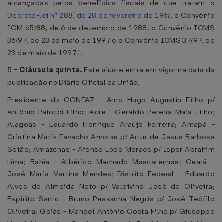
alcançadas pelos benefícios fiscais de que tratam o
Decreto-lei nº 288, de 28 de fevereiro de 1967
, o Convênio
ICM 65/88, de 6 de dezembro de 1988, o Convênio ICMS
36/97, de 23 de maio de 1997 e o Convênio ICMS 37/97, de
23 de maio de 1997.".
5
-
Cláusula quinta.
Este ajuste entra em vigor na data da
publicação no Diário Oficial da União.
Presidente do CONFAZ - Arno Hugo Augustin Filho p/
Antônio Palocci Filho; Acre - Geraldo Pereira Maia Filho;
Alagoas - Eduardo Henrique Araújo Ferreira; Amapá -
Cristina Maria Favacho Amoras p/ Artur de Jesus Barbosa
Sotão; Amazonas - Afonso Lobo Moraes p/ Isper Abrahim
Lima; Bahia - Albérico Machado Mascarenhas; Ceará -
José Maria Martins Mendes; Distrito Federal - Eduardo
Alves de Almeida Neto p/ Valdivino José de Oliveira;
Espírito Santo - Bruno Pessanha Negris p/ José Teófilo
Oliveira; Goiás - Manoel Antônio Costa Filho p/ Giuseppe