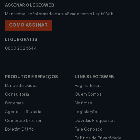
ASSINAR O LEGISWEB
Mantenha-se informado e atualizado com o LegisWeb.
COMO ASSINAR
LIGUE GRÁTIS
0800 202 5544
PRODUTOS E SERVIÇOS
LINKS LEGISWEB
Banco de Dados
Página Inicial
Consultoria
Quem Somos
Sistemas
Notícias
Agenda Tributária
Legislação
Comércio Exterior
Dúvidas Frequentes
Boletim Diário
Fale Conosco
Política de Privacidade