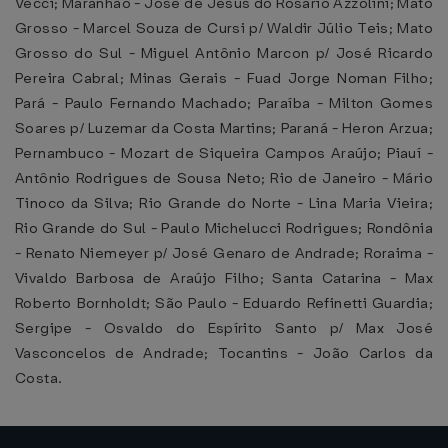
Vecci; Maranhão - José de Jesus do Rosário Azzolini; Mato
Grosso - Marcel Souza de Cursi p/ Waldir Júlio Teis; Mato
Grosso do Sul - Miguel Antônio Marcon p/ José Ricardo
Pereira Cabral; Minas Gerais - Fuad Jorge Noman Filho;
Pará - Paulo Fernando Machado; Paraíba - Milton Gomes
Soares p/ Luzemar da Costa Martins; Paraná - Heron Arzua;
Pernambuco - Mozart de Siqueira Campos Araújo; Piauí -
Antônio Rodrigues de Sousa Neto; Rio de Janeiro - Mário
Tinoco da Silva; Rio Grande do Norte - Lina Maria Vieira;
Rio Grande do Sul - Paulo Michelucci Rodrigues; Rondônia
- Renato Niemeyer p/ José Genaro de Andrade; Roraima -
Vivaldo Barbosa de Araújo Filho; Santa Catarina - Max
Roberto Bornholdt; São Paulo - Eduardo Refinetti Guardia;
Sergipe - Osvaldo do Espírito Santo p/ Max José
Vasconcelos de Andrade; Tocantins - João Carlos da
Costa.