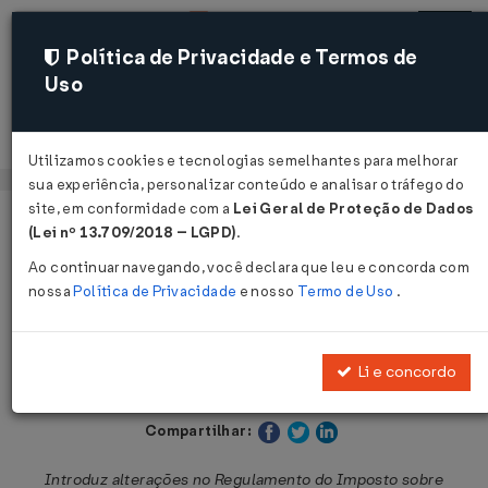
Política de Privacidade e Termos de
Uso
Acessar
Utilizamos cookies e tecnologias semelhantes para melhorar
sua experiência, personalizar conteúdo e analisar o tráfego do
site, em conformidade com a
Lei Geral de Proteção de Dados
Página Inicial
Legislações
Legislação Estadual - São Paulo
(Lei nº 13.709/2018 – LGPD)
.
Ao continuar navegando, você declara que leu e concorda com
Voltar
nossa
Política de Privacidade
e nosso
Termo de Uso
.
Decreto nº 56.649 de 11/01/2011
Li e concordo
Publicado no DOE - SP em 12 jan 2011
Compartilhar:
Introduz alterações no Regulamento do Imposto sobre