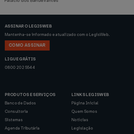
Palácio dos Bandeirantes
ASSINAR O LEGISWEB
Mantenha-se informado e atualizado com o LegisWeb.
COMO ASSINAR
LIGUE GRÁTIS
0800 202 5544
PRODUTOS E SERVIÇOS
LINKS LEGISWEB
Banco de Dados
Página Inicial
Consultoria
Quem Somos
Sistemas
Notícias
Agenda Tributária
Legislação