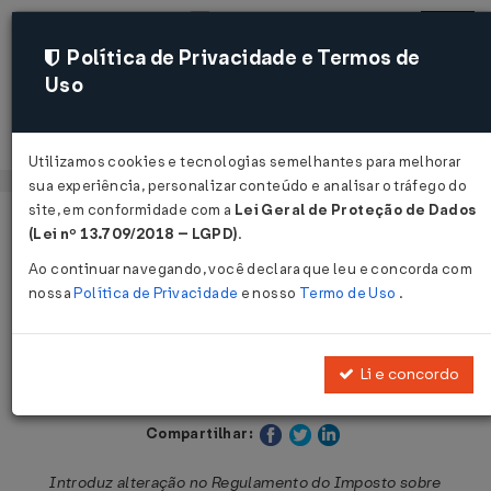
Política de Privacidade e Termos de
Uso
Acessar
Utilizamos cookies e tecnologias semelhantes para melhorar
sua experiência, personalizar conteúdo e analisar o tráfego do
site, em conformidade com a
Lei Geral de Proteção de Dados
Página Inicial
Legislações
Legislação Estadual - São Paulo
(Lei nº 13.709/2018 – LGPD)
.
Ao continuar navegando, você declara que leu e concorda com
Voltar
nossa
Política de Privacidade
e nosso
Termo de Uso
.
Decreto nº 57.609 de 12/12/2011
Li e concordo
Publicado no DOE - SP em 13 dez 2011
Compartilhar:
Introduz alteração no Regulamento do Imposto sobre