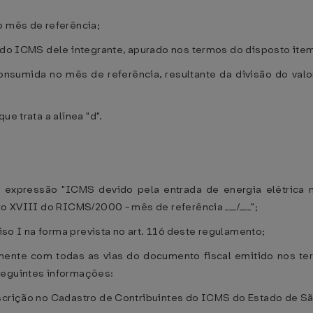
o mês de referência;
e do ICMS dele integrante, apurado nos termos do disposto item
onsumida no mês de referência, resultante da divisão do valor
ue trata a alínea "d".
expressão "ICMS devido pela entrada de energia elétrica 
xo XVIII do RICMS/2000 - mês de referência ___/___";
ciso I na forma prevista no art. 116 deste regulamento;
tamente com todas as vias do documento fiscal emitido nos ter
seguintes informações:
nscrição no Cadastro de Contribuintes do ICMS do Estado de Sã