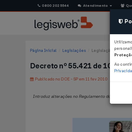
0800 202 5544
Atendimento
Qu
Pol
Utilizam
personali
Página Inicial
Legislações
Legislação Estadual 
Proteção
Decreto nº 55.421 de 10/02/
Ao conti
Privacid
Publicado no DOE - SP em 11 fev 2010
Introduz alterações no Regulamento do Imposto s