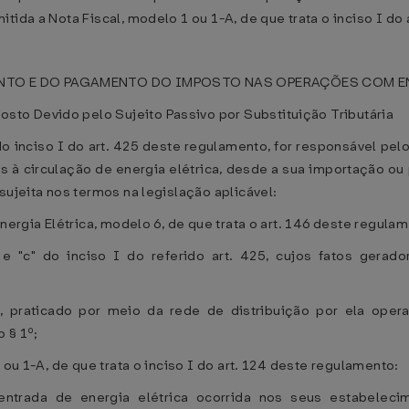
tida a Nota Fiscal, modelo 1 ou 1-A, de que trata o inciso I do
ENTO E DO PAGAMENTO DO IMPOSTO NAS OPERAÇÕES COM E
to Devido pelo Sujeito Passivo por Substituição Tributária
 do inciso I do art. 425 deste regulamento, for responsável p
as à circulação de energia elétrica, desde a sua importação o
sujeita nos termos na legislação aplicável:
Energia Elétrica, modelo 6, de que trata o art. 146 deste regu
b" e "c" do inciso I do referido art. 425, cujos fatos ger
o, praticado por meio da rede de distribuição por ela oper
 § 1º;
 ou 1-A, de que trata o inciso I do art. 124 deste regulamento:
trada de energia elétrica ocorrida nos seus estabelecim