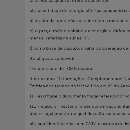
b) o mês ao qual se refere o consumo;
c) a quantidade de energia elétrica consumida n
d) o valor da operação, nele incluído o montant
e) o preço médio unitário da energia elétrica c
mensal referida na alínea "c";
f) como base de cálculo, o valor da operação de q
j) a alíquota aplicável;
k) o destaque do ICMS devido;
l) no campo "Informações Complementares", a 
Emitida nos termos do inciso I do art. 6º do Ane
II - escriturar o documento fiscal referido no in
III - elaborar relatório, a ser conservado jun
deste regulamento, no qual deverão constar as 
a) a sua identificação, com CNPJ e número de i