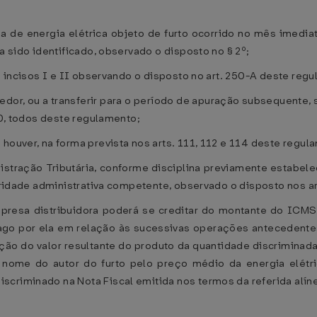
 de energia elétrica objeto de furto ocorrido no mês imedia
a sido identificado, observado o disposto no § 2º;
os incisos I e II observando o disposto no art. 250-A deste reg
vedor, ou a transferir para o período de apuração subsequente,
430, todos deste regulamento;
houver, na forma prevista nos arts. 111, 112 e 114 deste regul
istração Tributária, conforme disciplina previamente estabele
utoridade administrativa competente, observado o disposto nos 
 empresa distribuidora poderá se creditar do montante do ICM
e pago por ela em relação às sucessivas operações antecedente
o do valor resultante do produto da quantidade discriminada 
m nome do autor do furto pelo preço médio da energia elétr
criminado na Nota Fiscal emitida nos termos da referida alínea