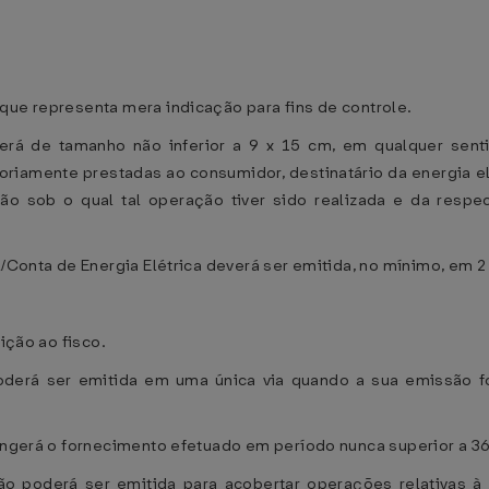
que representa mera indicação para fins de controle.
será de tamanho não inferior a 9 x 15 cm, em qualquer sent
riamente prestadas ao consumidor, destinatário da energia elé
 sob o qual tal operação tiver sido realizada e da respec
l/Conta de Energia Elétrica deverá ser emitida, no mínimo, em 2 
bição ao fisco.
 poderá ser emitida em uma única via quando a sua emissão f
angerá o fornecimento efetuado em período nunca superior a 36 (t
não poderá ser emitida para acobertar operações relativas à 