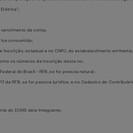
Elétrica";
e vencimento da conta;
trica consumida;
de inscrição, estadual e no CNPJ, do estabelecimento emitente;
como os números de inscrição deste no:
ederal do Brasil - RFB, se for pessoa natural;
PJ da RFB, se for pessoa jurídica, e no Cadastro de Contribu
ante do ICMS dele integrante;