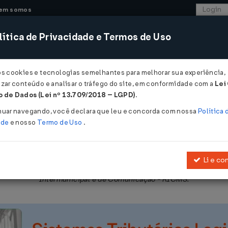
em somos
ítica de Privacidade e Termos de Uso
CONSULTORIA
SISTEMAS
COMÉRCIO EXTER
os cookies e tecnologias semelhantes para melhorar sua experiência,
zar conteúdo e analisar o tráfego do site, em conformidade com a
Lei
- São Paulo
 de Dados (Lei nº 13.709/2018 – LGPD)
.
2010
nuar navegando, você declara que leu e concorda com nossa
Política 
ade
e nosso
Termo de Uso
.
Li e co
obre Operações Relativas à Circulação de Mercadorias e sobre Pres
Intermunicipal e de Comunicação - RICMS.