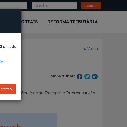
Acessar
IOR
PORTAIS
REFORMA TRIBUTÁRIA
 Geral de
Voltar
de
Compartilhar:
ncordo
tações de Serviços de Transporte Interestadual e