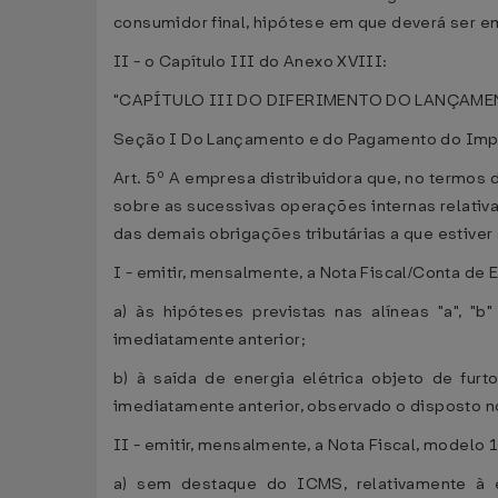
consumidor final, hipótese em que deverá ser emi
II - o Capítulo III do Anexo XVIII:
"CAPÍTULO III DO DIFERIMENTO DO LANÇAM
Seção I Do Lançamento e do Pagamento do Impos
Art. 5º A empresa distribuidora que, no termos
sobre as sucessivas operações internas relativ
das demais obrigações tributárias a que estiver 
I - emitir, mensalmente, a Nota Fiscal/Conta de 
a) às hipóteses previstas nas alíneas "a", "
imediatamente anterior;
b) à saída de energia elétrica objeto de furt
imediatamente anterior, observado o disposto no
II - emitir, mensalmente, a Nota Fiscal, modelo 1
a) sem destaque do ICMS, relativamente à en