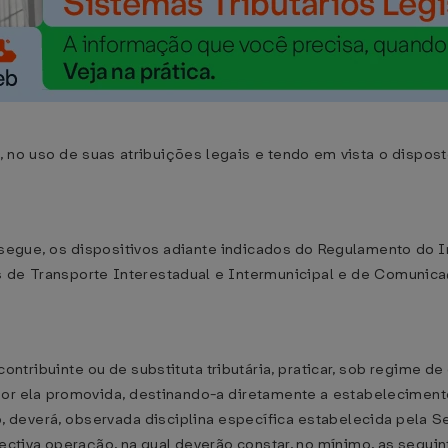
no uso de suas atribuições legais e tendo em vista o disposto 
segue, os dispositivos adiante indicados do Regulamento do 
s de Transporte Interestadual e Intermunicipal e de Comunic
 contribuinte ou de substituta tributária, praticar, sob regime 
por ela promovida, destinando-a diretamente a estabelecimento 
, deverá, observada disciplina específica estabelecida pela Se
pectiva operação, na qual deverão constar, no mínimo, as segui