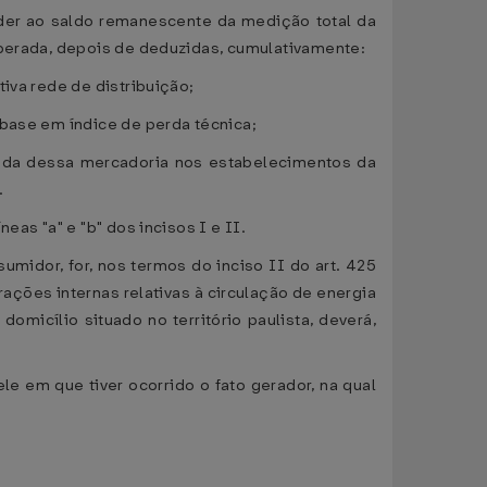
onder ao saldo remanescente da medição total da
operada, depois de deduzidas, cumulativamente:
iva rede de distribuição;
 base em índice de perda técnica;
rada dessa mercadoria nos estabelecimentos da
.
as "a" e "b" dos incisos I e II.
midor, for, nos termos do inciso II do art. 425
ções internas relativas à circulação de energia
micílio situado no território paulista, deverá,
le em que tiver ocorrido o fato gerador, na qual