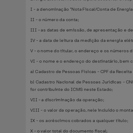
I - a denominação "Nota Fiscal/Conta de Energia 
II - o número da conta;
III - as datas de emissão, de apresentação e d
IV - a data de leitura da medição da energia elé
V - o nome do titular, o endereço e os números 
VI - o nome e o endereço do destinatário, bem 
a) Cadastro de Pessoas Físicas - CPF da Receita F
b) Cadastro Nacional de Pessoas Jurídicas - CN
for contribuinte do ICMS neste Estado;
VII - a discriminação da operação;
VIII - o valor da operação, nele incluído o mont
IX - os acréscimos cobrados a qualquer título;
X - o valor total do documento fiscal;