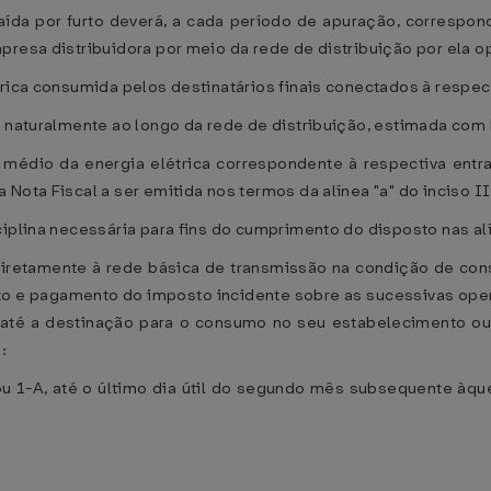
saída por furto deverá, a cada período de apuração, corresp
presa distribuidora por meio da rede de distribuição por ela 
rica consumida pelos destinatários finais conectados à respect
e naturalmente ao longo da rede de distribuição, estimada com
o médio da energia elétrica correspondente à respectiva ent
Nota Fiscal a ser emitida nos termos da alínea "a" do inciso II
iplina necessária para fins do cumprimento do disposto nas alíne
diretamente à rede básica de transmissão na condição de consu
 e pagamento do imposto incidente sobre as sucessivas opera
até a destinação para o consumo no seu estabelecimento ou do
:
ou 1-A, até o último dia útil do segundo mês subsequente àque