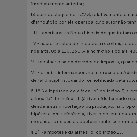
imediatamente anterior;
b) com destaque do ICMS, relativamente à saída
distribuição por ela operada, cujo autor não tenh
III - escriturar as Notas Fiscais de que tratam 
IV - apurar o saldo do imposto a recolher, se de
nos arts. 85 a 110, 250-A e no inciso I do art. 
V - recolher o saldo devedor do imposto, quando 
VI - prestar informações, no interesse da Admin
de tal disciplina, quando for notificada pela a
§ 1º Na hipótese da alínea "b" do inciso I, a
alínea "b" do inciso II, já tiver sido lançado 
desde a sua importação ou produção, na proporçã
hipótese em referência, tiver sido emitida e
mercadoria no seu estabelecimento, conforme dis
§ 2º Na hipótese da alínea "b" do inciso II: