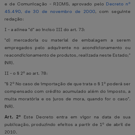
e de Comunicação - RICMS, aprovado pelo
Decreto nº
45.490, de 30 de novembro de 2000
, com seguinte
redação:
I - a alínea "d" ao inciso III do art. 73:
"d) mercadoria ou material de embalagem a serem
empregados pelo adquirente no acondicionamento ou
reacondicionamento de produtos, realizada neste Estado;"
(NR).
II - o § 2º ao art. 78:
"§ 2º No caso de importação de que trata o § 1º poderá ser
compensado com crédito acumulado além do imposto, a
multa moratória e os juros de mora, quando for o caso".
(NR).
Art. 2º
Este Decreto entra em vigor na data de sua
publicação, produzindo efeitos a partir de 1º de abril de
2010.