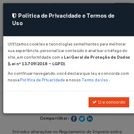
Política de Privacidade e Termos de
Uso
Acessar
Utilizamos cookies e tecnologias semelhantes para melhorar
sua experiência, personalizar conteúdo e analisar o tráfego do
site, em conformidade com a
Lei Geral de Proteção de Dados
Página Inicial
Legislações
Legislação Estadual - São Paulo
(Lei nº 13.709/2018 – LGPD)
.
Ao continuar navegando, você declara que leu e concorda com
Voltar
nossa
Política de Privacidade
e nosso
Termo de Uso
.
Decreto nº 56.101 de 18/08/2010
Li e concordo
Publicado no DOE - SP em 19 ago 2010
Compartilhar:
Introduz alterações no Regulamento do Imposto sobre