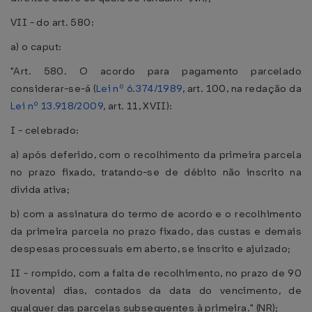
VII - do art. 580:
a) o caput:
"Art. 580. O acordo para pagamento parcelado
considerar-se-á (
Lei nº 6.374/1989
, art. 100, na redação da
Lei nº 13.918/2009
, art. 11, XVII):
I - celebrado:
a) após deferido, com o recolhimento da primeira parcela
no prazo fixado, tratando-se de débito não inscrito na
dívida ativa;
b) com a assinatura do termo de acordo e o recolhimento
da primeira parcela no prazo fixado, das custas e demais
despesas processuais em aberto, se inscrito e ajuizado;
II - rompido, com a falta de recolhimento, no prazo de 90
(noventa) dias, contados da data do vencimento, de
qualquer das parcelas subsequentes à primeira." (NR);