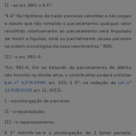
II - ao art. 580, o § 4º:
"§ 4º Na hipótese de haver parcelas vencidas e não pagas
e desde que não rompido o parcelamento, qualquer valor
recolhido relativamente ao parcelamento será imputado
de modo a liquidar, total ou parcialmente, essas parcelas
na ordem cronológica de seus vencimentos." (NR);
III - o art. 581-A:
"Art. 581-A. Em se tratando de parcelamento de débito
não inscrito na dívida ativa, o contribuinte poderá solicitar
(
Lei nº 6.374/1989
, art. 100, § 5º, na redação da
Lei nº
13.918/2009
, art. 11, XVII):
I - a postergação de parcelas;
II - a repactuação;
III - o reparcelamento.
§ 1º Admitir-se-á a postergação de 1 (uma) parcela,