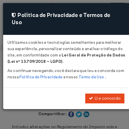
Política de Privacidade e Termos de
Uso
Acessar
Utilizamos cookies e tecnologias semelhantes para melhorar
sua experiência, personalizar conteúdo e analisar o tráfego do
site, em conformidade com a
Lei Geral de Proteção de Dados
Página Inicial
Legislações
Legislação Estadual - São Paulo
(Lei nº 13.709/2018 – LGPD)
.
Ao continuar navegando, você declara que leu e concorda com
Voltar
nossa
Política de Privacidade
e nosso
Termo de Uso
.
Decreto nº 56.276 de 13/10/2010
Li e concordo
Publicado no DOE - SP em 14 out 2010
Compartilhar:
Introduz alterações no Regulamento do Imposto sobre