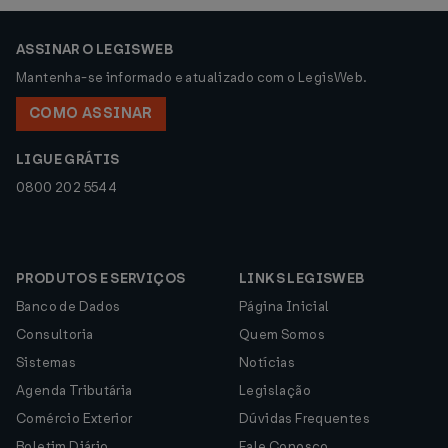
ASSINAR O LEGISWEB
Mantenha-se informado e atualizado com o LegisWeb.
COMO ASSINAR
LIGUE GRÁTIS
0800 202 5544
PRODUTOS E SERVIÇOS
LINKS LEGISWEB
Banco de Dados
Página Inicial
Consultoria
Quem Somos
Sistemas
Notícias
Agenda Tributária
Legislação
Comércio Exterior
Dúvidas Frequentes
Boletim Diário
Fale Conosco