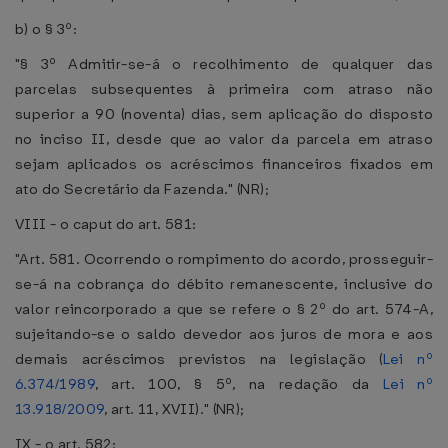
b) o § 3º:
"§ 3º Admitir-se-á o recolhimento de qualquer das
parcelas subsequentes à primeira com atraso não
superior a 90 (noventa) dias, sem aplicação do disposto
no inciso II, desde que ao valor da parcela em atraso
sejam aplicados os acréscimos financeiros fixados em
ato do Secretário da Fazenda." (NR);
VIII - o caput do art. 581:
"Art. 581. Ocorrendo o rompimento do acordo, prosseguir-
se-á na cobrança do débito remanescente, inclusive do
valor reincorporado a que se refere o § 2º do art. 574-A,
sujeitando-se o saldo devedor aos juros de mora e aos
demais acréscimos previstos na legislação (
Lei nº
6.374/1989
, art. 100, § 5º, na redação da
Lei nº
13.918/2009
, art. 11, XVII)." (NR);
IX - o art. 582: