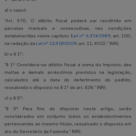
a) o caput:
"Art. 570. O débito fiscal poderá ser recolhido em
parcelas mensais e consecutivas, nas condições
estabelecidas neste capítulo (
Lei nº 6.374/1989
, art. 100,
na redação da
Lei nº 13.918/2009
, art. 11, XVII)." (NR);
b) o § 1º:
"§ 1º Considera-se débito fiscal a soma do imposto, das
multas e demais acréscimos previstos na legislação,
calculados até a data do deferimento do pedido,
ressalvado o disposto no § 1º do art. 528." (NR);
c) o § 5º:
"§ 5º Para fins do disposto neste artigo, serão
considerados em conjunto todos os estabelecimentos
pertencentes ao mesmo titular, ressalvado o disposto em
ato do Secretário da Fazenda." (NR);