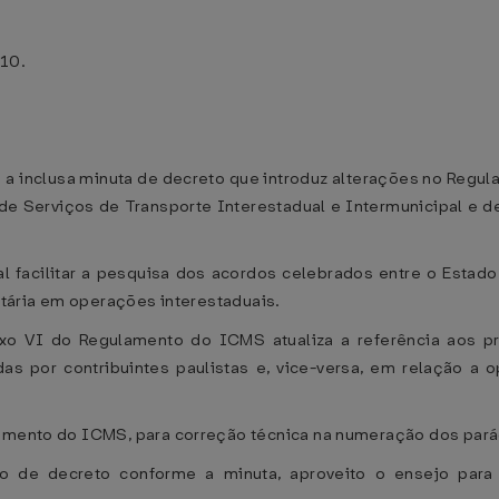
010.
 a inclusa minuta de decreto que introduz alterações no Reg
de Serviços de Transporte Interestadual e Intermunicipal e
al facilitar a pesquisa dos acordos celebrados entre o Esta
butária em operações interestaduais.
o VI do Regulamento do ICMS atualiza a referência aos pro
das por contribuintes paulistas e, vice-versa, em relação a 
lamento do ICMS, para correção técnica na numeração dos pará
o de decreto conforme a minuta, aproveito o ensejo para 