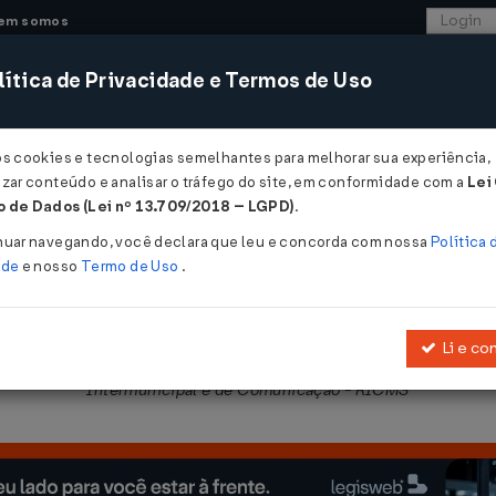
em somos
ítica de Privacidade e Termos de Uso
CONSULTORIA
SISTEMAS
COMÉRCIO EXTER
os cookies e tecnologias semelhantes para melhorar sua experiência,
zar conteúdo e analisar o tráfego do site, em conformidade com a
Lei
- São Paulo
 de Dados (Lei nº 13.709/2018 – LGPD)
.
2010
nuar navegando, você declara que leu e concorda com nossa
Política 
ade
e nosso
Termo de Uso
.
Li e co
obre Operações Relativas à Circulação de Mercadorias e sobre Pres
Intermunicipal e de Comunicação - RICMS