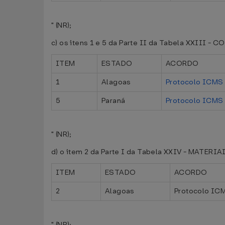
" (NR);
c) os itens 1 e 5 da Parte II da Tabela XXI
ITEM
ESTADO
ACORDO
1
Alagoas
Protocolo ICMS 
5
Paraná
Protocolo ICMS 
" (NR);
d) o item 2 da Parte I da Tabela XXIV - MATE
ITEM
ESTADO
ACORDO
2
Alagoas
Protocolo IC
" (NR);