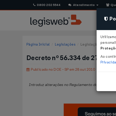
0800 202 5544
Atendimento
Qu
Pol
Utilizam
personali
Página Inicial
Legislações
Legislação Estadual 
Proteção
Decreto nº 56.334 de 27/10/
Ao conti
Privacid
Publicado no DOE - SP em 28 out 2010
Introduz alterações no Regulamento do Imposto s