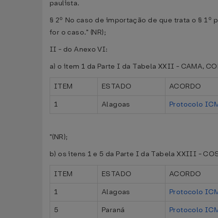
paulista.
§ 2º No caso de importação de que trata o § 1º
for o caso." (NR);
II - do Anexo VI:
a) o item 1 da Parte I da Tabela XXII - CAMA
ITEM
ESTADO
ACORDO
1
Alagoas
Protocolo IC
"(NR);
b) os itens 1 e 5 da Parte I da Tabela XXII
ITEM
ESTADO
ACORDO
1
Alagoas
Protocolo IC
5
Paraná
Protocolo IC