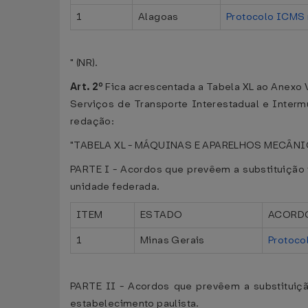
1
Alagoas
Protocolo ICMS 
" (NR).
Art. 2º
Fica acrescentada a Tabela XL ao Anexo 
Serviços de Transporte Interestadual e Inter
redação:
"TABELA XL - MÁQUINAS E APARELHOS MECÂ
PARTE I - Acordos que prevêem a substituição t
unidade federada.
ITEM
ESTADO
ACORD
1
Minas Gerais
Protoco
PARTE II - Acordos que prevêem a substituiçã
estabelecimento paulista.