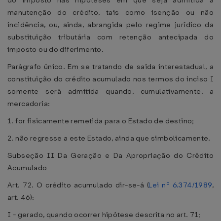
do imposto nas hipóteses em que seja admitida a
manutenção do crédito, tais como isenção ou não
incidência, ou, ainda, abrangida pelo regime jurídico da
substituição tributária com retenção antecipada do
imposto ou do diferimento.
Parágrafo único. Em se tratando de saída interestadual, a
constituição do crédito acumulado nos termos do inciso I
somente será admitida quando, cumulativamente, a
mercadoria:
1. for fisicamente remetida para o Estado de destino;
2. não regresse a este Estado, ainda que simbolicamente.
Subseção II Da Geração e Da Apropriação do Crédito
Acumulado
Art. 72. O crédito acumulado dir-se-á (
Lei nº 6.374/1989
,
art. 46):
I - gerado, quando ocorrer hipótese descrita no art. 71;