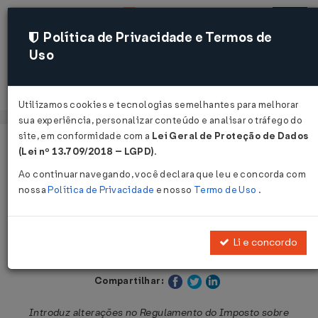
Política de Privacidade e Termos de
Uso
Acessar
Utilizamos cookies e tecnologias semelhantes para melhorar
sua experiência, personalizar conteúdo e analisar o tráfego do
site, em conformidade com a
Lei Geral de Proteção de Dados
Página Inicial
Legislações
Legislação Estadual - São Paulo
(Lei nº 13.709/2018 – LGPD)
.
Ao continuar navegando, você declara que leu e concorda com
Voltar
nossa
Política de Privacidade
e nosso
Termo de Uso
.
Decreto nº 54.249 de 17/04/2009
Li e concordo
Publicado no DOE - SP em 18 abr 2009
Compartilhar:
Introduz alterações no Regulamento do Imposto sobre