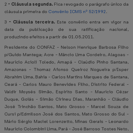
2
-
Cláusula segunda.
Fica revogado o parágrafo único da
cláusula primeira do
Convênio ICMS nº 52/1992
.
3
-
Cláusula terceira.
Este convênio entra em vigor na
data da publicação de sua ratificação nacional,
produzindo efeitos a partir de 01.05.2011.
Presidente do CONFAZ - Nelson Henrique Barbosa Filho
p/Guido Mantega; Acre - Mâncio Lima Cordeiro, Alagoas -
Maurício Acioli Toledo, Amapá - Claúdio Pinho Santana,
Amazonas - Thomaz Afonso Queiroz Nogueira p/Isper
Abrahim Lima, Bahia - Carlos Martins Marques de Santana,
Ceará - Carlos Mauro Benevides Filho, Distrito Federal -
Valdir Moysés Simão, Espírito Santo - Maurício Cézar
Duque, Goiás - Simão Cirineu Dias, Maranhão - Cláudio
José Trinchão Santos, Mato Grosso - Marcel Souza de
Cursi p/Edmilson José dos Santos, Mato Grosso do Sul -
Mário Sérgio Maciel Lorenzetto, Minas Gerais - Leonardo
Maurício Colombini Lima, Pará - José Barroso Tostes Neto,