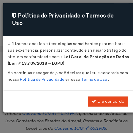
Política de Privacidade e Termos de
Uso
Acessar
Utilizamos cookies e tecnologias semelhantes para melhorar
sua experiência, personalizar conteúdo e analisar o tráfego do
site, em conformidade com a
Lei Geral de Proteção de Dados
Página Inicial
Legislações
Legislação Federal
Voltar
(Lei nº 13.709/2018 – LGPD)
.
Ao continuar navegando, você declara que leu e concorda com
Convênio ICMS nº 9 de 01/04/2011
nossa
Política de Privacidade
e nosso
Termo de Uso
.
Publicado no DOU em 5 abr 2011
Compartilhar:
Li e concordo
Altera o
Convênio ICMS nº 52/1992
, que estende às Áreas de
Livre Comércio dos Estados do Amapá, Roraima e Rondônia os
benefícios do
Convênio ICM nº 65/1988
.