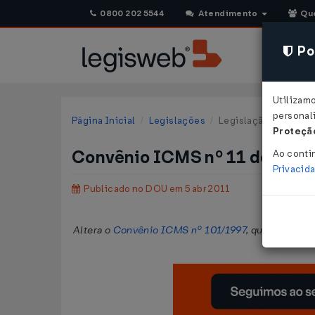
0800 202 5544
Atendimento
Qu
Pol
Utilizam
personali
Página Inicial
Legislações
Legislação Federal
Proteção
Convênio ICMS nº 11 de 01/
Ao conti
Privacid
Publicado no DOU em 5 abr 2011
Altera o
Convênio ICMS nº 101/1997
, que concede