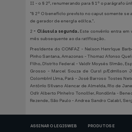
II - o § 2º, renumerando para § 1º o parágrafo ún
"§ 2º O benefício previsto no caput somente se 
de gerador de energia eólica.".
2
-
Cláusula segunda.
Este convênio entra em v
mês subsequente ao da ratificação.
Presidente do CONFAZ - Nelson Henrique Barbo
Pinho Santana, Amazonas - Thomaz Afonso Queiro
Filho, Distrito Federal - Valdir Moysés Simão, E
Grosso - Marcel Souza de Cursi p/Edmilson J
Colombini Lima, Pará - José Barroso Tostes Neto
Antônio Silvano Alencar de Almeida, Rio de Janei
Odir Alberto Pinheiro Tonollier, Rondônia - Ben
Rezende, São Paulo - Andrea Sandro Calabi, Sergi
ASSINAR O LEGISWEB
PRODUTOS E