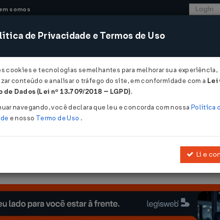
em somos
ítica de Privacidade e Termos de Uso
CONSULTORIA
SISTEMAS
COMÉRCIO EXTER
os cookies e tecnologias semelhantes para melhorar sua experiência,
zar conteúdo e analisar o tráfego do site, em conformidade com a
Lei
 de Dados (Lei nº 13.709/2018 – LGPD)
.
04/2011
nuar navegando, você declara que leu e concorda com nossa
Política 
ade
e nosso
Termo de Uso
.
Li e co
 isenção do ICMS nas operações com equipamentos e componentes p