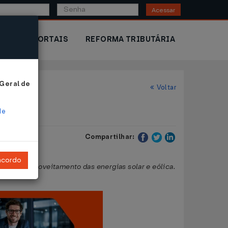
Acessar
IOR
PORTAIS
REFORMA TRIBUTÁRIA
 Geral de
Voltar
de
Compartilhar:
ncordo
ara o aproveitamento das energias solar e eólica.