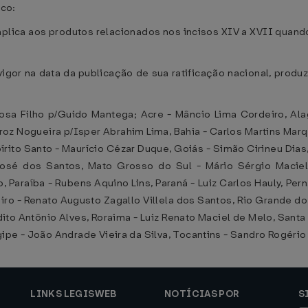
ico:
aplica aos produtos relacionados nos incisos XIV a XVII quand
igor na data da publicação de sua ratificação nacional, produz
sa Filho p/Guido Mantega; Acre - Mâncio Lima Cordeiro, Alag
z Nogueira p/Isper Abrahim Lima, Bahia - Carlos Martins Mar
spírito Santo - Maurício Cézar Duque, Goiás - Simão Cirineu Di
osé dos Santos, Mato Grosso do Sul - Mário Sérgio Maciel 
, Paraíba - Rubens Aquino Lins, Paraná - Luiz Carlos Hauly, Per
ro - Renato Augusto Zagallo Villela dos Santos, Rio Grande do 
edito Antônio Alves, Roraima - Luiz Renato Maciel de Melo, Sant
pe - João Andrade Vieira da Silva, Tocantins - Sandro Rogério 
LINKS LEGISWEB
NOTÍCIAS POR
S