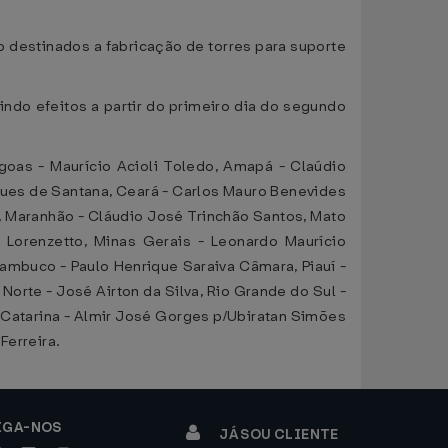
o destinados a fabricação de torres para suporte
indo efeitos a partir do primeiro dia do segundo
oas - Maurício Acioli Toledo, Amapá - Claúdio
ques de Santana, Ceará - Carlos Mauro Benevides
as, Maranhão - Cláudio José Trinchão Santos, Mato
Lorenzetto, Minas Gerais - Leonardo Maurício
nambuco - Paulo Henrique Saraiva Câmara, Piauí -
Norte - José Airton da Silva, Rio Grande do Sul -
a Catarina - Almir José Gorges p/Ubiratan Simões
Ferreira.
IGA-NOS
JÁ SOU CLIENTE