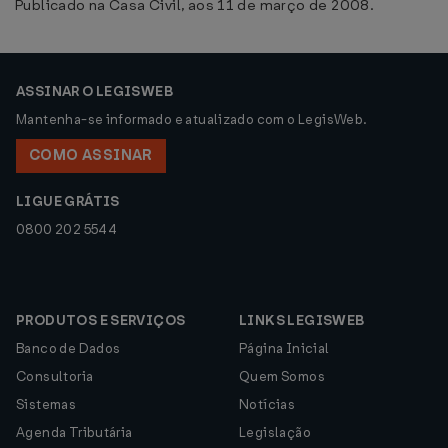
Publicado na Casa Civil, aos 11 de março de 2008.
ASSINAR O LEGISWEB
Mantenha-se informado e atualizado com o LegisWeb.
COMO ASSINAR
LIGUE GRÁTIS
0800 202 5544
PRODUTOS E SERVIÇOS
LINKS LEGISWEB
Banco de Dados
Página Inicial
Consultoria
Quem Somos
Sistemas
Notícias
Agenda Tributária
Legislação