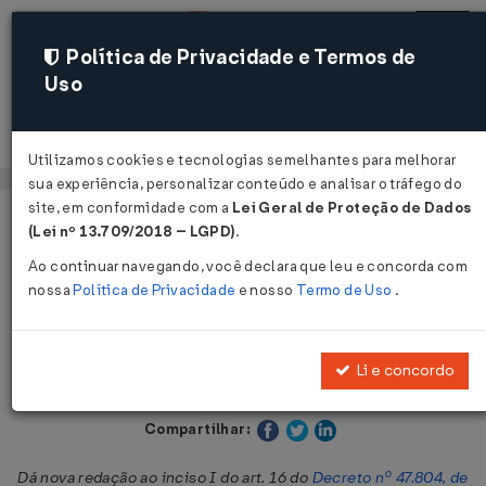
Política de Privacidade e Termos de
Uso
Acessar
Utilizamos cookies e tecnologias semelhantes para melhorar
sua experiência, personalizar conteúdo e analisar o tráfego do
site, em conformidade com a
Lei Geral de Proteção de Dados
Página Inicial
Legislações
Legislação Estadual - São Paulo
(Lei nº 13.709/2018 – LGPD)
.
Ao continuar navegando, você declara que leu e concorda com
Voltar
nossa
Política de Privacidade
e nosso
Termo de Uso
.
Decreto nº 52.794 de 11/03/2008
Li e concordo
Publicado no DOE - SP em 12 mar 2008
Compartilhar:
Dá nova redação ao inciso I do art. 16 do
Decreto nº 47.804, de