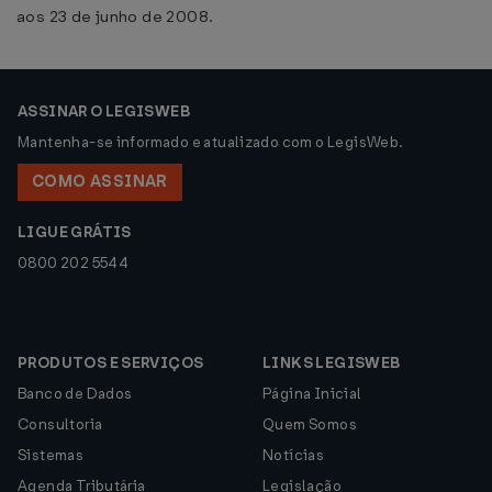
aos 23 de junho de 2008.
ASSINAR O LEGISWEB
Mantenha-se informado e atualizado com o LegisWeb.
COMO ASSINAR
LIGUE GRÁTIS
0800 202 5544
PRODUTOS E SERVIÇOS
LINKS LEGISWEB
Banco de Dados
Página Inicial
Consultoria
Quem Somos
Sistemas
Notícias
Agenda Tributária
Legislação