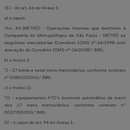
III - do art. 46 do Anexo I:
a) o caput:
"Art. 46 (METRÔ) - Operações internas que destinem à
Companhia do Metropolitano de São Paulo - METRÔ as
seguintes mercadorias (Convênio ICMS nº-24/1998 com
alteração do Convênio ICMS nº-26/2008):" (NR);
b) o inciso I:
"I - 27 (vinte e sete) trens metroviários, conforme contrato
nº 0080031000;" (NR);
c) o inciso II:
"II - equipamentos ATC's (controle automático de trem)
dos 27 trens metroviários, conforme contrato nº
0007935000;" (NR);
IV - o caput do art. 94 do Anexo I: