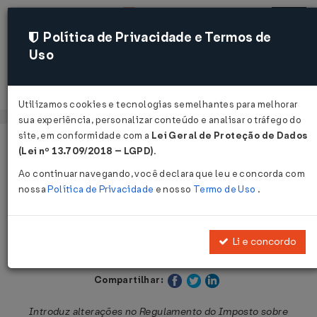
Política de Privacidade e Termos de
Uso
Acessar
Utilizamos cookies e tecnologias semelhantes para melhorar
sua experiência, personalizar conteúdo e analisar o tráfego do
site, em conformidade com a
Lei Geral de Proteção de Dados
Página Inicial
Legislações
Legislação Estadual - São Paulo
(Lei nº 13.709/2018 – LGPD)
.
Ao continuar navegando, você declara que leu e concorda com
Voltar
nossa
Política de Privacidade
e nosso
Termo de Uso
.
Decreto nº 53.159 de 23/06/2008
Li e concordo
Publicado no DOE - SP em 24 jun 2008
Compartilhar:
Introduz alterações no Regulamento do Imposto sobre