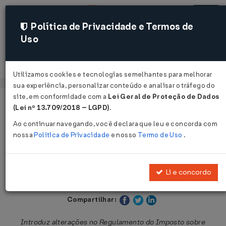
Política de Privacidade e Termos de
Uso
Acessar
Utilizamos cookies e tecnologias semelhantes para melhorar
sua experiência, personalizar conteúdo e analisar o tráfego do
site, em conformidade com a
Lei Geral de Proteção de Dados
Página Inicial
Legislações
Legislação Estadual - São Paulo
(Lei nº 13.709/2018 – LGPD)
.
Ao continuar navegando, você declara que leu e concorda com
Voltar
nossa
Política de Privacidade
e nosso
Termo de Uso
.
Decreto nº 53.217 de 07/07/2008
Li e concordo
Publicado no DOE - SP em 8 jul 2008
Compartilhar:
Introduz alterações no Regulamento do Imposto sobre