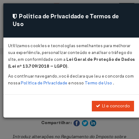
Política de Privacidade e Termos de
Uso
Acessar
Utilizamos cookies e tecnologias semelhantes para melhorar
sua experiência, personalizar conteúdo e analisar o tráfego do
site, em conformidade com a
Lei Geral de Proteção de Dados
Página Inicial
Legislações
Legislação Estadual - São Paulo
(Lei nº 13.709/2018 – LGPD)
.
Ao continuar navegando, você declara que leu e concorda com
Voltar
nossa
Política de Privacidade
e nosso
Termo de Uso
.
Decreto nº 53.916 de 29/12/2008
Li e concordo
Publicado no DOE - SP em 30 dez 2008
Compartilhar:
Introduz alterações no Regulamento do Imposto sobre