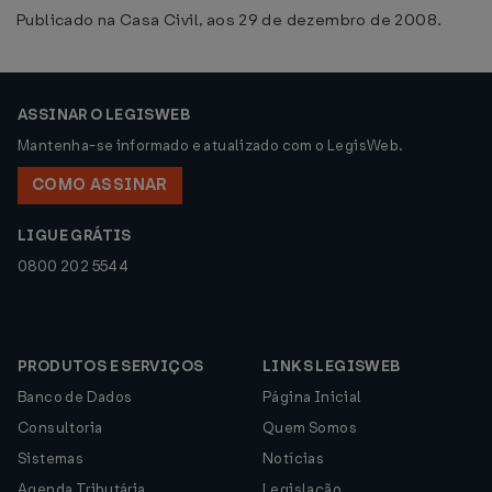
Publicado na Casa Civil, aos 29 de dezembro de 2008.
ASSINAR O LEGISWEB
Mantenha-se informado e atualizado com o LegisWeb.
COMO ASSINAR
LIGUE GRÁTIS
0800 202 5544
PRODUTOS E SERVIÇOS
LINKS LEGISWEB
Banco de Dados
Página Inicial
Consultoria
Quem Somos
Sistemas
Notícias
Agenda Tributária
Legislação