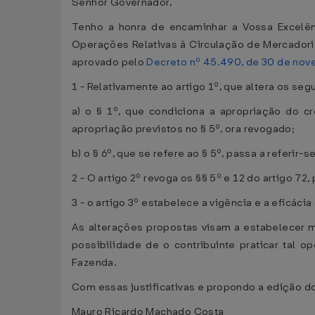
Senhor Governador,
Tenho a honra de encaminhar a Vossa Excelên
Operações Relativas à Circulação de Mercadori
aprovado pelo
Decreto nº 45.490, de 30 de no
1 - Relativamente ao artigo 1º, que altera os seg
a) o § 1º, que condiciona a apropriação do c
apropriação previstos no § 5º, ora revogado;
b) o § 6º, que se refere ao § 5º, passa a referir-
2 - O artigo 2º revoga os §§ 5º e 12 do artigo 72
3 - o artigo 3º estabelece a vigência e a eficác
As alterações propostas visam a estabelecer 
possibilidade de o contribuinte praticar tal o
Fazenda.
Com essas justificativas e propondo a edição do
Mauro Ricardo Machado Costa