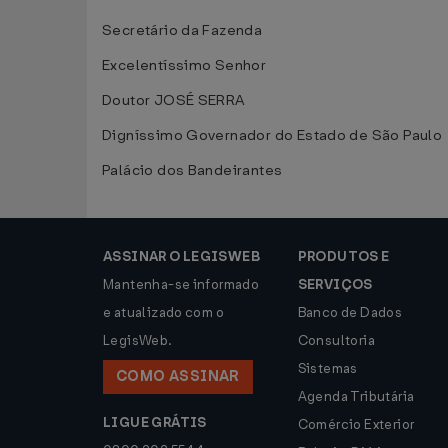
Secretário da Fazenda
Excelentíssimo Senhor
Doutor JOSÉ SERRA
Digníssimo Governador do Estado de São Paulo
Palácio dos Bandeirantes
ASSINAR O LEGISWEB
PRODUTOS E
Mantenha-se informado
SERVIÇOS
e atualizado com o
Banco de Dados
LegisWeb.
Consultoria
Sistemas
COMO ASSINAR
Agenda Tributária
LIGUE GRÁTIS
Comércio Exterior