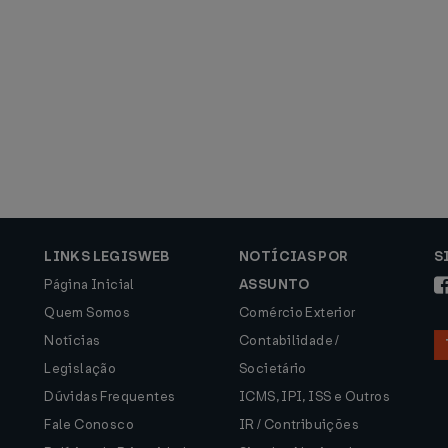
LINKS LEGISWEB
NOTÍCIAS POR
S
Página Inicial
ASSUNTO
Quem Somos
Comércio Exterior
Notícias
Contabilidade /
Legislação
Societário
Dúvidas Frequentes
ICMS, IPI, ISS e Outros
Fale Conosco
IR / Contribuições