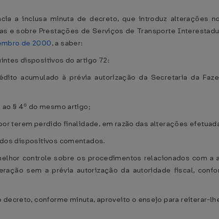
cia a inclusa minuta de decreto, que introduz alterações 
as e sobre Prestações de Serviços de Transporte Interestad
vembro de 2000
, a saber:
uintes dispositivos do artigo 72:
rédito acumulado à prévia autorização da Secretaria da Faz
se ao § 4º do mesmo artigo;
, por terem perdido finalidade, em razão das alterações efetuad
ia dos dispositivos comentados.
melhor controle sobre os procedimentos relacionados com a a
peração sem a prévia autorização da autoridade fiscal, conf
 decreto, conforme minuta, aproveito o ensejo para reiterar-l