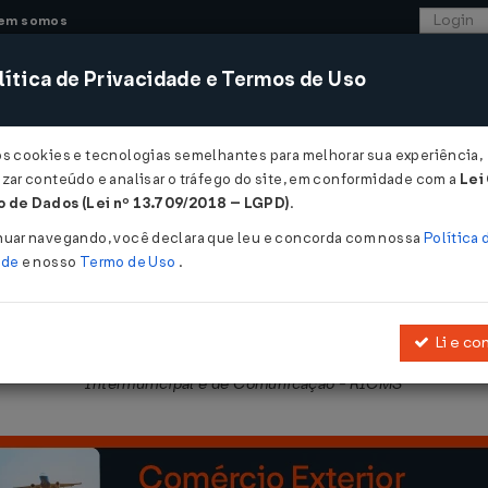
em somos
ítica de Privacidade e Termos de Uso
CONSULTORIA
SISTEMAS
COMÉRCIO EXTER
os cookies e tecnologias semelhantes para melhorar sua experiência,
zar conteúdo e analisar o tráfego do site, em conformidade com a
Lei
- São Paulo
 de Dados (Lei nº 13.709/2018 – LGPD)
.
2007
nuar navegando, você declara que leu e concorda com nossa
Política 
ade
e nosso
Termo de Uso
.
Li e co
obre Operações Relativas à Circulação de Mercadorias e sobre Pres
Intermunicipal e de Comunicação - RICMS