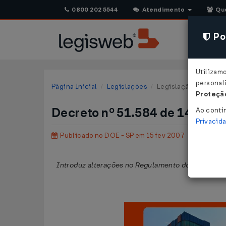
0800 202 5544
Atendimento
Qu
Pol
Utilizam
personali
Página Inicial
Legislações
Legislação Estadual 
Proteção
Decreto nº 51.584 de 14/02/
Ao conti
Privacid
Publicado no DOE - SP em 15 fev 2007
Introduz alterações no Regulamento do Imposto s