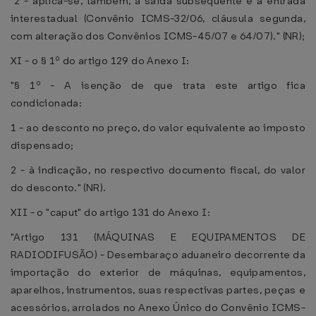
"2 - aplica-se, também, à saída subseqüente e à entrada
interestadual (Convênio ICMS-32/06, cláusula segunda,
com alteração dos Convênios ICMS-45/07 e 64/07)." (NR);
XI - o § 1º do artigo 129 do Anexo I:
"§ 1º - A isenção de que trata este artigo fica
condicionada:
1 - ao desconto no preço, do valor equivalente ao imposto
dispensado;
2 - à indicação, no respectivo documento fiscal, do valor
do desconto." (NR).
XII - o "caput" do artigo 131 do Anexo I:
"Artigo 131 (MÁQUINAS E EQUIPAMENTOS DE
RADIODIFUSÃO) - Desembaraço aduaneiro decorrente da
importação do exterior de máquinas, equipamentos,
aparelhos, instrumentos, suas respectivas partes, peças e
acessórios, arrolados no Anexo Único do Convênio ICMS-