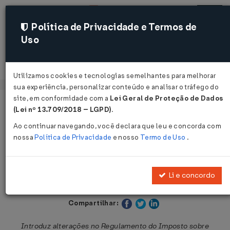
Política de Privacidade e Termos de
Uso
Acessar
Utilizamos cookies e tecnologias semelhantes para melhorar
sua experiência, personalizar conteúdo e analisar o tráfego do
site, em conformidade com a
Lei Geral de Proteção de Dados
Página Inicial
Legislações
Legislação Estadual - São Paulo
(Lei nº 13.709/2018 – LGPD)
.
Ao continuar navegando, você declara que leu e concorda com
Voltar
nossa
Política de Privacidade
e nosso
Termo de Uso
.
Decreto nº 52.118 de 31/08/2007
Li e concordo
Publicado no DOE - SP em 1 set 2007
Compartilhar:
Introduz alterações no Regulamento do Imposto sobre