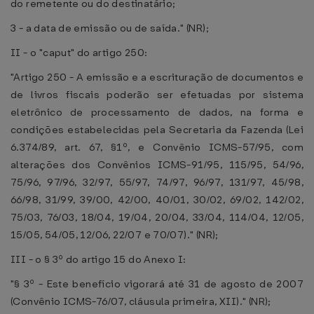
do remetente ou do destinatário;
3 - a data de emissão ou de saída." (NR);
II - o "caput" do artigo 250:
"Artigo 250 - A emissão e a escrituração de documentos e
de livros fiscais poderão ser efetuadas por sistema
eletrônico de processamento de dados, na forma e
condições estabelecidas pela Secretaria da Fazenda (Lei
6.374/89, art. 67, §1º, e Convênio ICMS-57/95, com
alterações dos Convênios ICMS-91/95, 115/95, 54/96,
75/96, 97/96, 32/97, 55/97, 74/97, 96/97, 131/97, 45/98,
66/98, 31/99, 39/00, 42/00, 40/01, 30/02, 69/02, 142/02,
75/03, 76/03, 18/04, 19/04, 20/04, 33/04, 114/04, 12/05,
15/05, 54/05, 12/06, 22/07 e 70/07)." (NR);
III - o § 3º do artigo 15 do Anexo I:
"§ 3º - Este benefício vigorará até 31 de agosto de 2007
(Convênio ICMS-76/07, cláusula primeira, XII)." (NR);