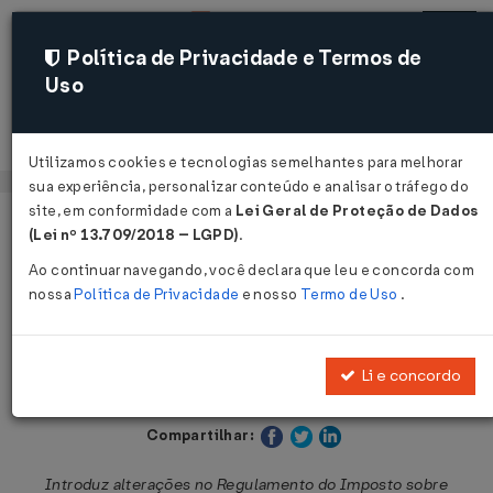
Política de Privacidade e Termos de
Uso
Acessar
Utilizamos cookies e tecnologias semelhantes para melhorar
sua experiência, personalizar conteúdo e analisar o tráfego do
site, em conformidade com a
Lei Geral de Proteção de Dados
Página Inicial
Legislações
Legislação Estadual - São Paulo
(Lei nº 13.709/2018 – LGPD)
.
Ao continuar navegando, você declara que leu e concorda com
Voltar
nossa
Política de Privacidade
e nosso
Termo de Uso
.
Decreto nº 52.147 de 10/09/2007
Li e concordo
Publicado no DOE - SP em 11 set 2007
Compartilhar:
Introduz alterações no Regulamento do Imposto sobre