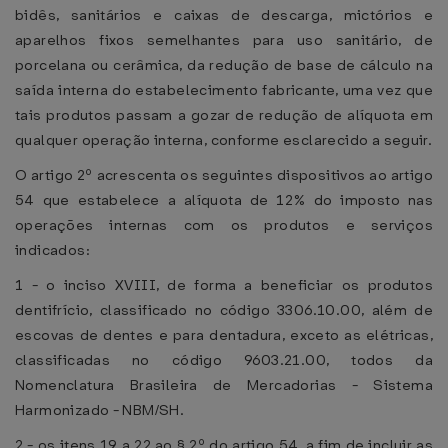
bidês, sanitários e caixas de descarga, mictórios e
aparelhos fixos semelhantes para uso sanitário, de
porcelana ou cerâmica, da redução de base de cálculo na
saída interna do estabelecimento fabricante, uma vez que
tais produtos passam a gozar de redução de alíquota em
qualquer operação interna, conforme esclarecido a seguir.
O artigo 2º acrescenta os seguintes dispositivos ao artigo
54 que estabelece a alíquota de 12% do imposto nas
operações internas com os produtos e serviços
indicados:
1 - o inciso XVIII, de forma a beneficiar os produtos
dentifrício, classificado no código 3306.10.00, além de
escovas de dentes e para dentadura, exceto as elétricas,
classificadas no código 9603.21.00, todos da
Nomenclatura Brasileira de Mercadorias - Sistema
Harmonizado - NBM/SH.
2 - os itens 19 a 22 ao § 2º do artigo 54, a fim de incluir as