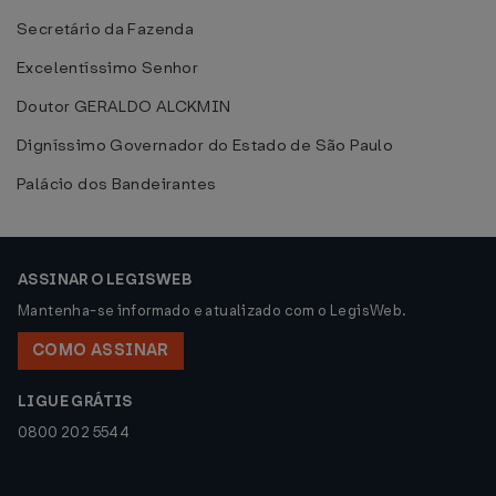
Secretário da Fazenda
Excelentíssimo Senhor
Doutor GERALDO ALCKMIN
Digníssimo Governador do Estado de São Paulo
Palácio dos Bandeirantes
ASSINAR O LEGISWEB
Mantenha-se informado e atualizado com o LegisWeb.
COMO ASSINAR
LIGUE GRÁTIS
0800 202 5544