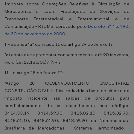
Imposto sobre Operações Relativas à Circulação de
Mercadorias e sobre Prestações de Serviços de
Transporte Interestadual e Intermunicipal e de
Comunicação - RICMS, aprovado pelo
Decreto nº 45.490,
de 30 de novembro de 2000
:
I - a alínea "a" do inciso II do artigo 29 do Anexo I:
"a) conta que apresentar consumo mensal até 90 (noventa)
Kwh. (Lei 12.185/06);" (NR);
II - o artigo 28 do Anexo II:
"Artigo 28 (DESENVOLVIMENTO INDUSTRIAL/
CONSTRUÇÃO CIVIL) - Fica reduzida a base de cálculo do
imposto incidente nas saídas de produtos para
condicionamento de ar, classificados nos códigos
8414.30.19, 8414.59.90, 8415.82.10, 8415.82.90,
8418.61.10, 8418.61.90, 8418.69.90 da Nomenclatura
Brasileira de Mercadorias - Sistema Harmonizado -