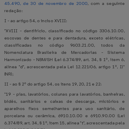
45.490, de 30 de novembro de 2000
, com a seguinte
redação:
I - ao artigo 54, o inciso XVIII:
"XVIII - dentifrício, classificado no código 3306.10.00,
escovas de dentes e para dentadura, exceto elétricas,
classificadas no código 9603.21.00, todos da
Nomenclatura Brasileira de Mercadorias - Sistema
Harmonizado - NBM/SH (Lei 6.374/89, art. 34, § 1º, item 6,
alínea "d", acrescentada pela Lei 12.221/06, artigo 1º, I)"
(NR);
II - ao § 2º do artigo 54, os itens 19, 20, 21 e 22:
"19 - pias, lavatórios, colunas para lavatórios, banheiras,
bidês, sanitários e caixas de descarga, mictórios e
aparelhos fixos semelhantes para uso sanitário, de
porcelana ou cerâmica, 6910.10.00 e 6910.90.00 (Lei
6.374/89, art. 34, § 1º, item 15, alínea "t", acrescentada pela