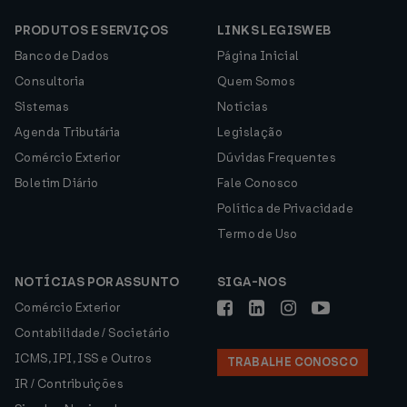
PRODUTOS E SERVIÇOS
LINKS LEGISWEB
Banco de Dados
Página Inicial
Consultoria
Quem Somos
Sistemas
Notícias
Agenda Tributária
Legislação
Comércio Exterior
Dúvidas Frequentes
Boletim Diário
Fale Conosco
Política de Privacidade
Termo de Uso
NOTÍCIAS POR ASSUNTO
SIGA-NOS
Comércio Exterior
Contabilidade / Societário
ICMS, IPI, ISS e Outros
TRABALHE CONOSCO
IR / Contribuições