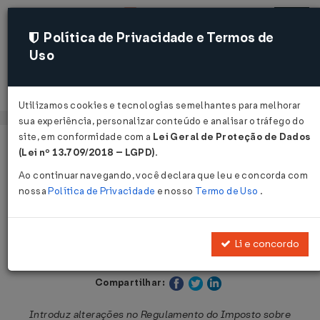
Política de Privacidade e Termos de
Uso
Acessar
Utilizamos cookies e tecnologias semelhantes para melhorar
sua experiência, personalizar conteúdo e analisar o tráfego do
site, em conformidade com a
Lei Geral de Proteção de Dados
Página Inicial
Legislações
Legislação Estadual - São Paulo
(Lei nº 13.709/2018 – LGPD)
.
Ao continuar navegando, você declara que leu e concorda com
Voltar
nossa
Política de Privacidade
e nosso
Termo de Uso
.
Decreto nº 50.473 de 20/01/2006
Li e concordo
Publicado no DOE - SP em 21 jan 2006
Compartilhar:
Introduz alterações no Regulamento do Imposto sobre