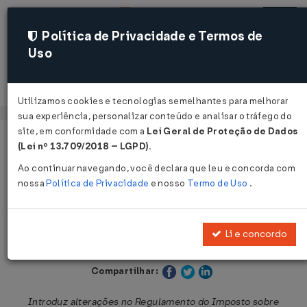
Política de Privacidade e Termos de
Uso
Acessar
Utilizamos cookies e tecnologias semelhantes para melhorar
sua experiência, personalizar conteúdo e analisar o tráfego do
site, em conformidade com a
Lei Geral de Proteção de Dados
Página Inicial
Legislações
Legislação Estadual - São Paulo
(Lei nº 13.709/2018 – LGPD)
.
Ao continuar navegando, você declara que leu e concorda com
Voltar
nossa
Política de Privacidade
e nosso
Termo de Uso
.
Decreto nº 50.513 de 15/02/2006
Li e concordo
Publicado no DOE - SP em 16 fev 2006
Compartilhar:
Introduz alterações no Regulamento do Imposto sobre