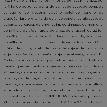
"VIII - alho em pó; feno; milho; sorgo; sal mineralizado;
farinha de peixe, de ostra, de carne, de osso, de pena, de
sangue e de víscera; calcário calcítico; caroço de
algodão; farelo e torta de soja, de canola, de algodão, de
babaçu, de cacau, de amendoim, de linhaça, de mamona,
de milho e de trigo; farelo de arroz, de girassol, de glúten
de milho, de gérmen de milho desengordurado, de quirera
de milho, de casca e de semente de uva e de polpa cítrica;
glúten de milho; farelo de casca de soja e de canola, de
soja desativada, de aveia; soja desativada; aveia; DL
Metionina e seus análogos, outros resíduos industriais,
desde que se destinem quaisquer desses produtos à
alimentação animal ou ao emprego na composição ou
fabricação de ração animal, em qualquer caso com
destinação exclusiva a uso na pecuária, apicultura,
aqüicultura, avicultura, cunicultura, ranicultura ou
sericicultura (Convênio ICMS-100/97, cláusula primeira,
VI, na redação do Convênio ICMS-152/02 e cláusula