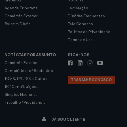
Sistemas
Notícias
Agenda Tributária
Legislação
Comércio Exterior
Dúvidas Frequentes
Boletim Diário
Fale Conosco
Política de Privacidade
Termo de Uso
NOTÍCIAS POR ASSUNTO
SIGA-NOS
Comércio Exterior
Contabilidade / Societário
ICMS, IPI, ISS e Outros
TRABALHE CONOSCO
IR / Contribuições
Simples Nacional
Trabalho / Previdência
JÁ SOU CLIENTE