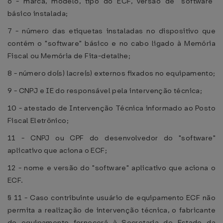
6 - marca, modelo, tipo do ECF, versão de "software"
básico instalada;
7 - número das etiquetas instaladas no dispositivo que
contém o "software" básico e no cabo ligado à Memória
Fiscal ou Memória de Fita-detalhe;
8 - número do(s) lacre(s) externos fixados no equipamento;
9 - CNPJ e IE do responsável pela intervenção técnica;
10 - atestado de Intervenção Técnica informado ao Posto
Fiscal Eletrônico;
11 - CNPJ ou CPF do desenvolvedor do "software"
aplicativo que aciona o ECF;
12 - nome e versão do "software" aplicativo que aciona o
ECF.
§ 11 - Caso contribuinte usuário de equipamento ECF não
permita a realização de intervenção técnica, o fabricante
do equipamento fornecerá à Secretaria de Estado da