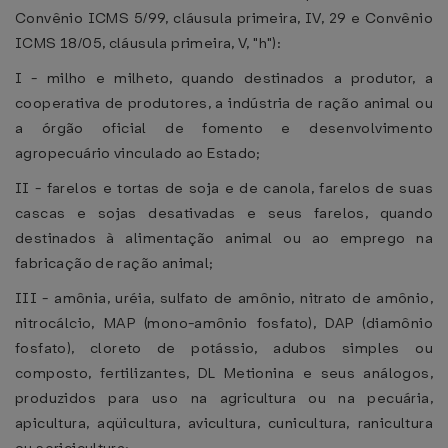
Convênio ICMS 5/99, cláusula primeira, IV, 29 e Convênio
ICMS 18/05, cláusula primeira, V, "h"):
I - milho e milheto, quando destinados a produtor, a
cooperativa de produtores, a indústria de ração animal ou
a órgão oficial de fomento e desenvolvimento
agropecuário vinculado ao Estado;
II - farelos e tortas de soja e de canola, farelos de suas
cascas e sojas desativadas e seus farelos, quando
destinados à alimentação animal ou ao emprego na
fabricação de ração animal;
III - amônia, uréia, sulfato de amônio, nitrato de amônio,
nitrocálcio, MAP (mono-amônio fosfato), DAP (diamônio
fosfato), cloreto de potássio, adubos simples ou
composto, fertilizantes, DL Metionina e seus análogos,
produzidos para uso na agricultura ou na pecuária,
apicultura, aqüicultura, avicultura, cunicultura, ranicultura