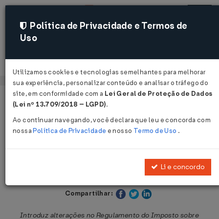
Política de Privacidade e Termos de
Uso
Acessar
Utilizamos cookies e tecnologias semelhantes para melhorar
sua experiência, personalizar conteúdo e analisar o tráfego do
site, em conformidade com a
Lei Geral de Proteção de Dados
Página Inicial
Legislações
Legislação Estadual - São Paulo
(Lei nº 13.709/2018 – LGPD)
.
Ao continuar navegando, você declara que leu e concorda com
Voltar
nossa
Política de Privacidade
e nosso
Termo de Uso
.
Decreto nº 50.750 de 27/04/2006
Li e concordo
Publicado no DOE - SP em 28 abr 2006
Compartilhar:
Introduz alterações no Regulamento do Imposto sobre