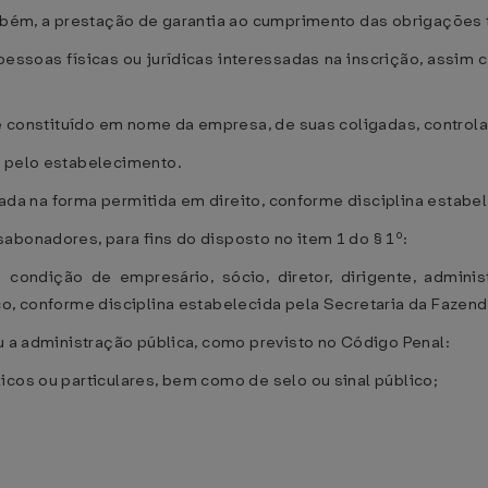
ambém, a prestação de garantia ao cumprimento das obrigações t
ssoas físicas ou jurídicas interessadas na inscrição, assim 
nte constituído em nome da empresa, de suas coligadas, control
a pelo estabelecimento.
estada na forma permitida em direito, conforme disciplina estabe
abonadores, para fins do disposto no item 1 do § 1º:
 condição de empresário, sócio, diretor, dirigente, admi
co, conforme disciplina estabelecida pela Secretaria da Fazend
ou a administração pública, como previsto no Código Penal:
icos ou particulares, bem como de selo ou sinal público;