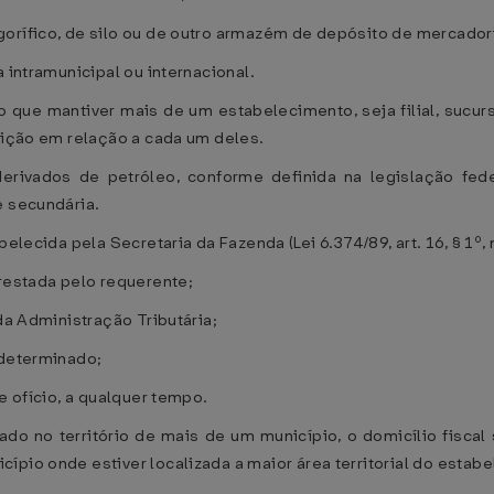
gorífico, de silo ou de outro armazém de depósito de mercador
 intramunicipal ou internacional.
que mantiver mais de um estabelecimento, seja filial, sucursal
crição em relação a cada um deles.
rivados de petróleo, conforme definida na legislação feder
e secundária.
elecida pela Secretaria da Fazenda (Lei 6.374/89, art. 16, § 1º, 
prestada pelo requerente;
da Administração Tributária;
ndeterminado;
e ofício, a qualquer tempo.
ado no território de mais de um município, o domicílio fiscal
ípio onde estiver localizada a maior área territorial do estab