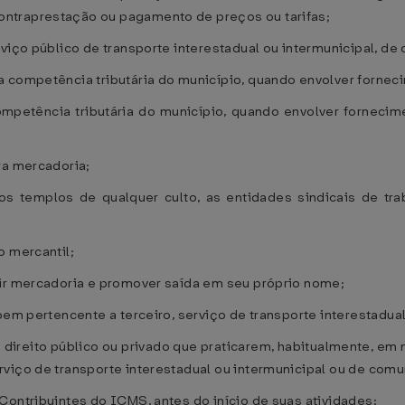
ntraprestação ou pagamento de preços ou tarifas;
viço público de transporte interestadual ou intermunicipal, de
a competência tributária do município, quando envolver forne
mpetência tributária do município, quando envolver forneci
ra mercadoria;
 os templos de qualquer culto, as entidades sindicais de tr
o mercantil;
zir mercadoria e promover saída em seu próprio nome;
 bem pertencente a terceiro, serviço de transporte interestadu
e direito público ou privado que praticarem, habitualmente, em 
rviço de transporte interestadual ou intermunicipal ou de com
Contribuintes do ICMS, antes do início de suas atividades: