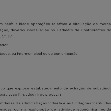
m habitualidade operações relativas à circulação de merca
ação, deverão inscrever-se no Cadastro de Contribuintes do
 1º, IV):
rador;
estadual ou intermunicipal ou de comunicação;
o que explorar estabelecimento de extração de substância
para esse fim, adquirir ou produzir;
ntidades da administração indireta e as fundações instituída
ionadas com a exploração de atividade econômica regida