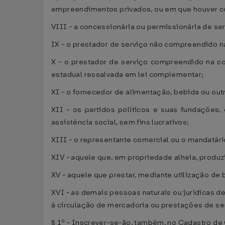
empreendimentos privados, ou em que houver co
VIII - a concessionária ou permissionária de ser
IX - o prestador de serviço não compreendido n
X - o prestador de serviço compreendido na co
estadual ressalvada em lei complementar;
XI - o fornecedor de alimentação, bebida ou out
XII - os partidos políticos e suas fundações,
assistência social, sem fins lucrativos;
XIII - o representante comercial ou o mandatári
XIV - aquele que, em propriedade alheia, produ
XV - aquele que prestar, mediante utilização de
XVI - as demais pessoas naturais ou jurídicas d
à circulação de mercadoria ou prestações de se
§ 1º - Inscrever-se-ão, também, no Cadastro de 