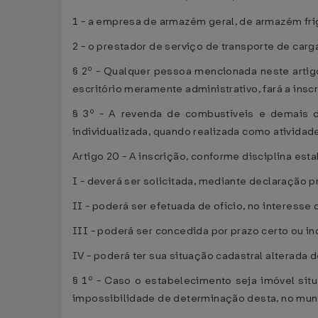
1 - a empresa de armazém geral, de armazém fri
2 - o prestador de serviço de transporte de carga
§ 2º - Qualquer pessoa mencionada neste artigo 
escritório meramente administrativo, fará a ins
§ 3º - A revenda de combustíveis e demais de
individualizada, quando realizada como atividad
Artigo 20 - A inscrição, conforme disciplina estab
I - deverá ser solicitada, mediante declaração 
II - poderá ser efetuada de ofício, no interesse 
III - poderá ser concedida por prazo certo ou i
IV - poderá ter sua situação cadastral alterada d
§ 1º - Caso o estabelecimento seja imóvel situ
impossibilidade de determinação desta, no munic