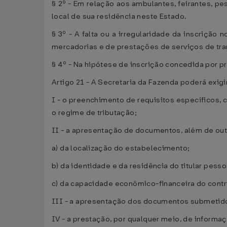
§ 2º - Em relação aos ambulantes, feirantes, p
local de sua residência neste Estado.
§ 3º - A falta ou a irregularidade da inscrição
mercadorias e de prestações de serviços de tra
§ 4º - Na hipótese de inscrição concedida por p
Artigo 21 - A Secretaria da Fazenda poderá exigir,
I - o preenchimento de requisitos específicos, 
o regime de tributação;
II - a apresentação de documentos, além de out
a) da localização do estabelecimento;
b) da identidade e da residência do titular pesso
c) da capacidade econômico-financeira do contri
III - a apresentação dos documentos submetidos 
IV - a prestação, por qualquer meio, de informa