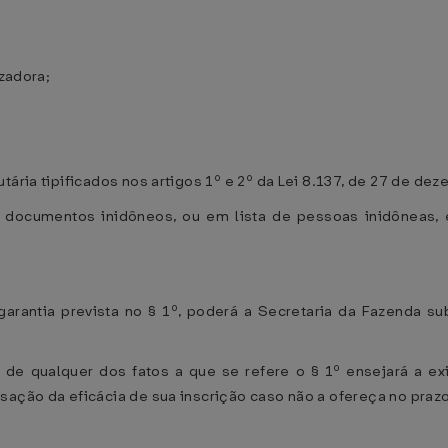
izadora;
;
tária tipificados nos artigos 1º e 2º da Lei 8.137, de 27 de de
de documentos inidôneos, ou em lista de pessoas inidôneas, 
rantia prevista no § 1º, poderá a Secretaria da Fazenda su
a de qualquer dos fatos a que se refere o § 1º ensejará a ex
sação da eficácia de sua inscrição caso não a ofereça no prazo