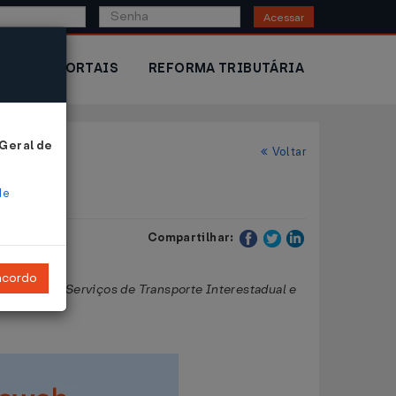
Acessar
IOR
PORTAIS
REFORMA TRIBUTÁRIA
 Geral de
Voltar
de
Compartilhar:
ncordo
tações de Serviços de Transporte Interestadual e