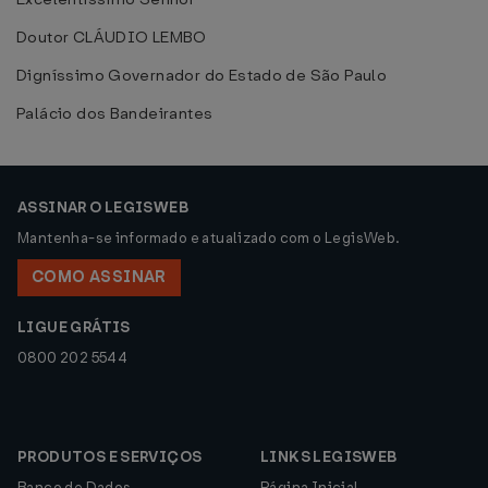
Doutor CLÁUDIO LEMBO
Digníssimo Governador do Estado de São Paulo
Palácio dos Bandeirantes
ASSINAR O LEGISWEB
Mantenha-se informado e atualizado com o LegisWeb.
COMO ASSINAR
LIGUE GRÁTIS
0800 202 5544
PRODUTOS E SERVIÇOS
LINKS LEGISWEB
Banco de Dados
Página Inicial