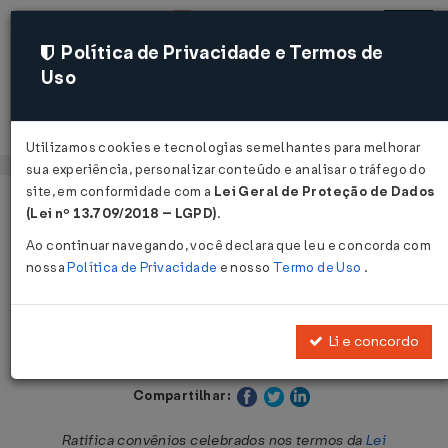
Política de Privacidade e Termos de
Uso
Acessar
Utilizamos cookies e tecnologias semelhantes para melhorar
sua experiência, personalizar conteúdo e analisar o tráfego do
site, em conformidade com a
Lei Geral de Proteção de Dados
Página Inicial
Legislações
Legislação Estadual - São Paulo
(Lei nº 13.709/2018 – LGPD)
.
Ao continuar navegando, você declara que leu e concorda com
Voltar
nossa
Política de Privacidade
e nosso
Termo de Uso
.
Decreto nº 51.362 de 13/12/2006
Li e concordo
Publicado no DOE - SP em 14 dez 2006
Compartilhar:
Ratifica convênios celebrados nos termos da
Lei