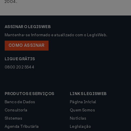
2004.
ASSINAR O LEGISWEB
Mantenha-se informado e atualizado com o LegisWeb.
COMO ASSINAR
LIGUE GRÁTIS
0800 202 5544
PRODUTOS E SERVIÇOS
LINKS LEGISWEB
Banco de Dados
Página Inicial
Consultoria
Quem Somos
Sistemas
Notícias
Agenda Tributária
Legislação