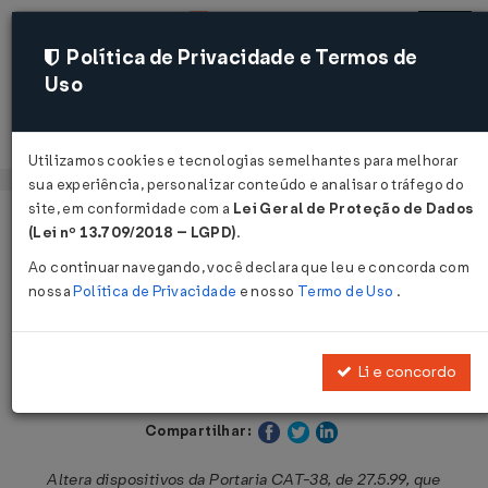
Política de Privacidade e Termos de
Uso
Acessar
Utilizamos cookies e tecnologias semelhantes para melhorar
sua experiência, personalizar conteúdo e analisar o tráfego do
site, em conformidade com a
Lei Geral de Proteção de Dados
Página Inicial
Legislações
Legislação Estadual - São Paulo
(Lei nº 13.709/2018 – LGPD)
.
Ao continuar navegando, você declara que leu e concorda com
Voltar
nossa
Política de Privacidade
e nosso
Termo de Uso
.
Portaria CAT nº 17 de 24/02/2005
Li e concordo
Publicado no DOE - SP em 25 fev 2005
Compartilhar:
Altera dispositivos da Portaria CAT-38, de 27.5.99, que