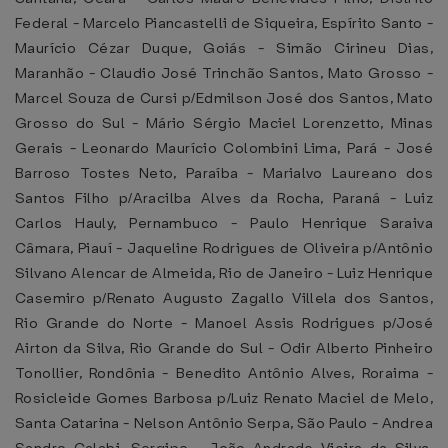
Federal - Marcelo Piancastelli de Siqueira, Espírito Santo -
Maurício Cézar Duque, Goiás - Simão Cirineu Dias,
Maranhão - Claudio José Trinchão Santos, Mato Grosso -
Marcel Souza de Cursi p/Edmilson José dos Santos, Mato
Grosso do Sul - Mário Sérgio Maciel Lorenzetto, Minas
Gerais - Leonardo Maurício Colombini Lima, Pará - José
Barroso Tostes Neto, Paraíba - Marialvo Laureano dos
Santos Filho p/Aracilba Alves da Rocha, Paraná - Luiz
Carlos Hauly, Pernambuco - Paulo Henrique Saraiva
Câmara, Piauí - Jaqueline Rodrigues de Oliveira p/Antônio
Silvano Alencar de Almeida, Rio de Janeiro - Luiz Henrique
Casemiro p/Renato Augusto Zagallo Villela dos Santos,
Rio Grande do Norte - Manoel Assis Rodrigues p/José
Airton da Silva, Rio Grande do Sul - Odir Alberto Pinheiro
Tonollier, Rondônia - Benedito Antônio Alves, Roraima -
Rosicleide Gomes Barbosa p/Luiz Renato Maciel de Melo,
Santa Catarina - Nelson Antônio Serpa, São Paulo - Andrea