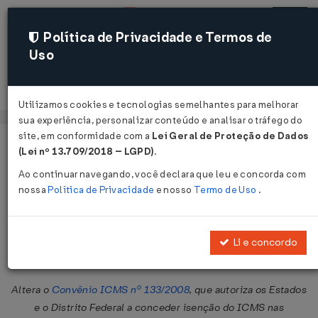
Política de Privacidade e Termos de
Uso
Acessar
Utilizamos cookies e tecnologias semelhantes para melhorar
sua experiência, personalizar conteúdo e analisar o tráfego do
site, em conformidade com a
Lei Geral de Proteção de Dados
Página Inicial
Legislações
Legislação Federal
Voltar
(Lei nº 13.709/2018 – LGPD)
.
Ao continuar navegando, você declara que leu e concorda com
Convênio ICMS nº 126 de
nossa
Política de Privacidade
e nosso
Termo de Uso
.
16/12/2011
Publicado no DOU em 21 dez 2011
Li e concordo
Compartilhar:
Altera o
Convênio ICMS nº 133/2008
, que autoriza os Estados
e o Distrito Federal a conceder isenção do ICMS nas