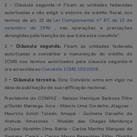
2 - Cláusula segunda.-A Ficam as unidades federadas
autorizadas a não exigir o estorno de crédito fiscal, nos
termos de art. 21 da
Lei Complementar nº 87, de 13 de
setembro de 1996
, nas operações e prestações
abrangidas pela isenção de que trata este convênio".
2
-
Cláusula segunda.
Ficam as unidades federada
autorizadas a convalidar a manutenção do crédito do
ICMS nos termos autorizados pela cláusula segunda-A
ora acrescida ao
Convênio ICMS 133/2008
.
3
-
Cláusula terceira.
Este Convênio entra em vigor na
data da publicação de sua ratificação nacional.
Presidente do CONFAZ - Nelson Henrique Barbosa Filho
p/Guido Mantega, Acre - Mâncio Lima Cordeiro, Alagoas -
Maurício Acioli Toledo, Amapá - Jucinete Carvalho de
Alencar, Amazonas - Nivaldo das Chagas Mendonça
p/Isper Abrahim Lima, Bahia - Carlos Martins Marques de
Santana, Ceará - Carlos Mauro Benevides Filho, Distrito