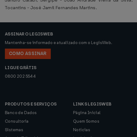
Sandro Calabi, Sergipe - João Andrade Vieira da Silva,
Tocantins - José Jamil Fernandes Martins.
ASSINAR O LEGISWEB
Mantenha-se informado e atualizado com o LegisWeb.
COMO ASSINAR
LIGUE GRÁTIS
0800 202 5544
PRODUTOS E SERVIÇOS
LINKS LEGISWEB
Banco de Dados
Página Inicial
Consultoria
Quem Somos
Sistemas
Notícias