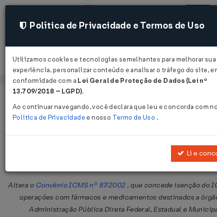
Política de Privacidade e Termos de Uso
Utilizamos cookies e tecnologias semelhantes para melhorar sua
Acessar
experiência, personalizar conteúdo e analisar o tráfego do site, e
conformidade com a
Lei Geral de Proteção de Dados (Lei nº
13.709/2018 – LGPD)
.
Página Inicial
Legislações
Legislação Federal
Ao continuar navegando, você declara que leu e concorda com n
Política de Privacidade
e nosso
Termo de Uso
.
Convênio ICMS Nº 139 DE 16/12/20
Publicado no DOU em 21 dez 2011
Li e conc
Compartilhar:
Altera o
Convênio ICMS nº 87/2002
, que concede isenção do 
operações com fármacos e medicamentos destinados a órgã
Administração Pública Direta Federal, Estadual e Municipa