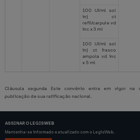
100 Ui/ml sol
inj ct
refil/carpule vd
inc x 3 ml
100 Ui/ml sol
inj ct frasco
ampola vd inc
x 5 ml
Cláusula segunda Este convênio entra em vigor na 
publicação de sua ratificação nacional.
ASSINAR O LEGISWEB
Mantenha-se informado e atualizado com o LegisWeb.