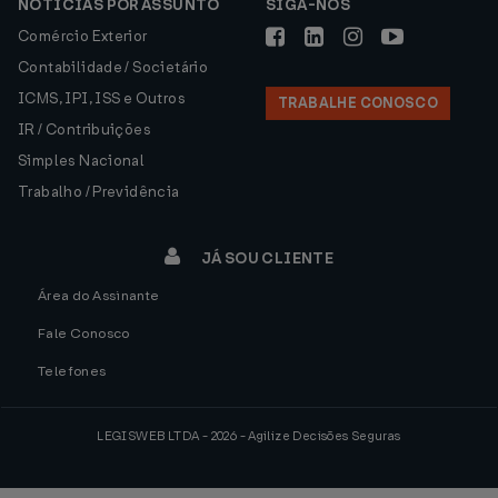
NOTÍCIAS POR ASSUNTO
SIGA-NOS
Comércio Exterior
Contabilidade / Societário
ICMS, IPI, ISS e Outros
TRABALHE CONOSCO
IR / Contribuições
Simples Nacional
Trabalho / Previdência
JÁ SOU CLIENTE
Área do Assinante
Fale Conosco
Telefones
LEGISWEB LTDA - 2026 - Agilize Decisões Seguras