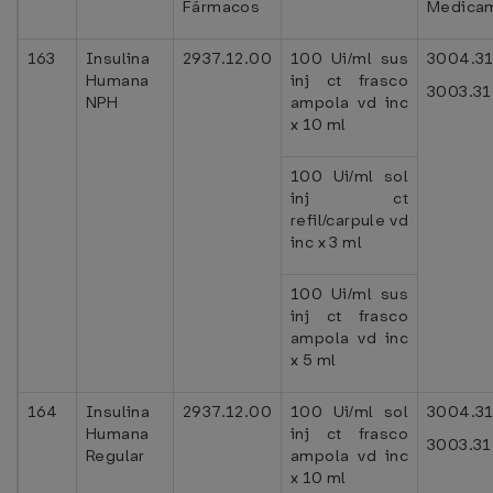
Fármacos
Medica
163
Insulina
2937.12.00
100 Ui/ml sus
3004.3
Humana
inj ct frasco
3003.31
NPH
ampola vd inc
x 10 ml
100 Ui/ml sol
inj ct
refil/carpule vd
inc x 3 ml
100 Ui/ml sus
inj ct frasco
ampola vd inc
x 5 ml
164
Insulina
2937.12.00
100 Ui/ml sol
3004.3
Humana
inj ct frasco
3003.31
Regular
ampola vd inc
x 10 ml