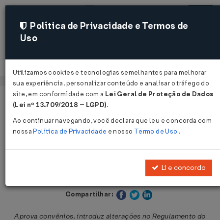
Política de Privacidade e Termos de
Uso
Acessar
Utilizamos cookies e tecnologias semelhantes para melhorar
sua experiência, personalizar conteúdo e analisar o tráfego do
site, em conformidade com a
Lei Geral de Proteção de Dados
Página Inicial
Legislações
Legislação Estadual - São Paulo
(Lei nº 13.709/2018 – LGPD)
.
Ao continuar navegando, você declara que leu e concorda com
Voltar
nossa
Política de Privacidade
e nosso
Termo de Uso
.
Decreto nº 48.920 de 02/09/2004
Li e concordo
Publicado no DOE - SP em 3 set 2004
Compartilhar:
Aprova convênios, introduz alterações no Regulamento do