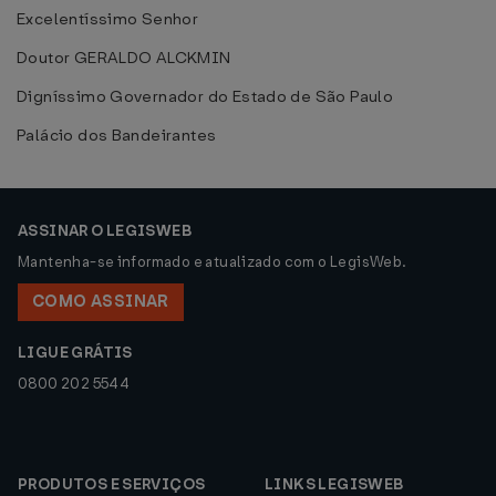
Excelentíssimo Senhor
Doutor GERALDO ALCKMIN
Digníssimo Governador do Estado de São Paulo
Palácio dos Bandeirantes
ASSINAR O LEGISWEB
Mantenha-se informado e atualizado com o LegisWeb.
COMO ASSINAR
LIGUE GRÁTIS
0800 202 5544
PRODUTOS E SERVIÇOS
LINKS LEGISWEB