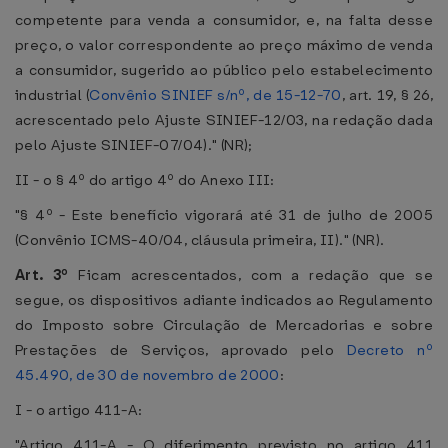
competente para venda a consumidor, e, na falta desse
preço, o valor correspondente ao preço máximo de venda
a consumidor, sugerido ao público pelo estabelecimento
industrial (
Convênio SINIEF s/nº, de 15-12-70
, art. 19, § 26,
acrescentado pelo Ajuste SINIEF-12/03, na redação dada
pelo Ajuste SINIEF-07/04)." (NR);
II - o § 4º do artigo 4º do Anexo III:
"§ 4º - Este benefício vigorará até 31 de julho de 2005
(Convênio ICMS-40/04, cláusula primeira, II)." (NR).
Art. 3º
Ficam acrescentados, com a redação que se
segue, os dispositivos adiante indicados ao Regulamento
do Imposto sobre Circulação de Mercadorias e sobre
Prestações de Serviços, aprovado pelo
Decreto nº
45.490, de 30 de novembro de 2000
:
I - o artigo 411-A:
"Artigo 411-A - O diferimento previsto no artigo 411