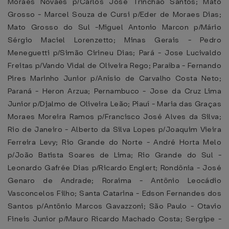
Moraes Novaes p/Carlos José Trinchão Santos; Mato
Grosso - Marcel Souza de Cursi p/Eder de Moraes Dias;
Mato Grosso do Sul -Miguel Antonio Marcon p/Mário
Sérgio Maciel Lorenzetto; Minas Gerais - Pedro
Meneguetti p/Simão Cirineu Dias; Pará - Jose Lucivaldo
Freitas p/Vando Vidal de Oliveira Rego; Paraíba - Fernando
Pires Marinho Junior p/Anísio de Carvalho Costa Neto;
Paraná - Heron Arzua; Pernambuco - Jose da Cruz Lima
Junior p/Djalmo de Oliveira Leão; Piauí - Maria das Graças
Moraes Moreira Ramos p/Francisco José Alves da Silva;
Rio de Janeiro - Alberto da Silva Lopes p/Joaquim Vieira
Ferreira Levy; Rio Grande do Norte - André Horta Melo
p/João Batista Soares de Lima; Rio Grande do Sul -
Leonardo Gafrée Dias p/Ricardo Englert; Rondônia - José
Genaro de Andrade; Roraima - Antônio Leocádio
Vasconcelos Filho; Santa Catarina - Edson Fernandes dos
Santos p/Antônio Marcos Gavazzoni; São Paulo - Otavio
Fineis Junior p/Mauro Ricardo Machado Costa; Sergipe -