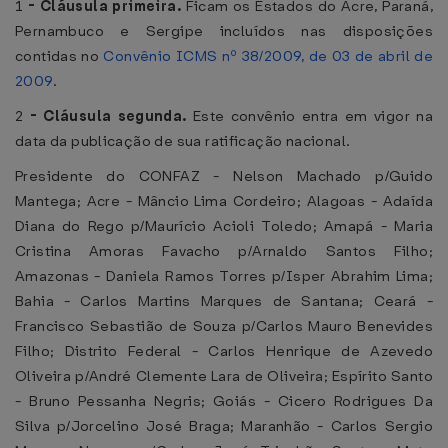
1
-
Cláusula primeira.
Ficam os Estados do Acre, Paraná,
Pernambuco e Sergipe incluídos nas disposições
contidas no
Convênio ICMS nº 38/2009, de 03 de abril de
2009
.
2
-
Cláusula segunda.
Este convênio entra em vigor na
data da publicação de sua ratificação nacional.
Presidente do CONFAZ - Nelson Machado p/Guido
Mantega; Acre - Mâncio Lima Cordeiro; Alagoas - Adaída
Diana do Rego p/Maurício Acioli Toledo; Amapá - Maria
Cristina Amoras Favacho p/Arnaldo Santos Filho;
Amazonas - Daniela Ramos Torres p/Isper Abrahim Lima;
Bahia - Carlos Martins Marques de Santana; Ceará -
Francisco Sebastião de Souza p/Carlos Mauro Benevides
Filho; Distrito Federal - Carlos Henrique de Azevedo
Oliveira p/André Clemente Lara de Oliveira; Espírito Santo
- Bruno Pessanha Negris; Goiás - Cicero Rodrigues Da
Silva p/Jorcelino José Braga; Maranhão - Carlos Sergio