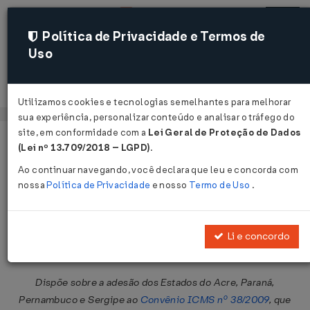
Política de Privacidade e Termos de
Uso
Acessar
Utilizamos cookies e tecnologias semelhantes para melhorar
sua experiência, personalizar conteúdo e analisar o tráfego do
site, em conformidade com a
Lei Geral de Proteção de Dados
Página Inicial
Legislações
Legislação Federal
Voltar
(Lei nº 13.709/2018 – LGPD)
.
Ao continuar navegando, você declara que leu e concorda com
Convênio ICMS nº 11 de
nossa
Política de Privacidade
e nosso
Termo de Uso
.
26/03/2010
Publicado no DOU em 1 abr 2010
Li e concordo
Compartilhar:
Dispõe sobre a adesão dos Estados do Acre, Paraná,
Pernambuco e Sergipe ao
Convênio ICMS nº 38/2009
, que