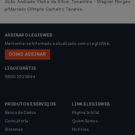
João Andrade Vieira da Silva; Tocantins - Wagner Borges
p/Marcelo Olimpio Carneiro Tavares.
ASSINAR O LEGISWEB
Mantenha-se informado e atualizado com o LegisWeb.
COMO ASSINAR
LIGUE GRÁTIS
0800 202 5544
PRODUTOS E SERVIÇOS
LINKS LEGISWEB
Banco de Dados
Página Inicial
Consultoria
Quem Somos
Sistemas
Notícias