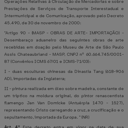
Operações Relativas à Circulação de Mercadorias e sobre
Prestações de Serviços de Transporte Interestadual e
Intermunicipal e de Comunicação, aprovado pelo Decreto
45.490, de 30 de novembro de 2000:
"Artigo 90 - (MASP - OBRAS DE ARTE- IMPORTAÇÃO) -
Desembaraço aduaneiro das seguintes obras de arte
recebidas em doação pelo Museu de Arte de São Paulo
Assis Chateaubriand - MASP, CNPJ nº 60.664.745/0001-
87 (Convênios ICMS 67/01 e ICMS-71/03):
I - duas esculturas chinesas da Dinastia Tang (618-906
AD), importadas da Inglaterra;
II - pintura realizada em óleo sobre madeira, constante de
um tríptico na moldura original, do pintor renascentista
flamengo Jan Van Domicke (Antuérpia 1470 - 1527),
representando Cristo carregando a cruz, a crucificação e o
sepultamento, importada da Europa. " (NR)
Art. 4º
Este decreto entra em vigor na data de sua