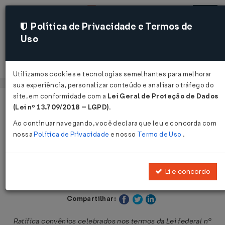
Política de Privacidade e Termos de
Uso
Acessar
Utilizamos cookies e tecnologias semelhantes para melhorar
sua experiência, personalizar conteúdo e analisar o tráfego do
site, em conformidade com a
Lei Geral de Proteção de Dados
Página Inicial
Legislações
Legislação Estadual - São Paulo
(Lei nº 13.709/2018 – LGPD)
.
Ao continuar navegando, você declara que leu e concorda com
Voltar
nossa
Política de Privacidade
e nosso
Termo de Uso
.
Decreto nº 48.187 de 28/10/2003
Li e concordo
Publicado no DOE - SP em 29 out 2003
Compartilhar:
Ratifica convênios celebrados nos termos da Lei federal nº