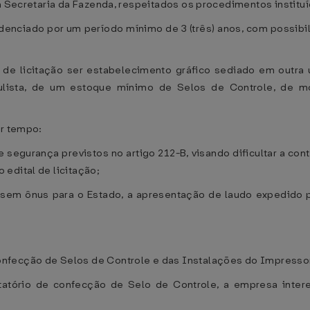
a Secretaria da Fazenda, respeitados os procedimentos instituí
denciado por um período mínimo de 3 (três) anos, com possibil
 de licitação ser estabelecimento gráfico sediado em outra 
aulista, de um estoque mínimo de Selos de Controle, de m
er tempo:
s de segurança previstos no artigo 212-B, visando dificultar a c
edital de licitação;
e, sem ônus para o Estado, a apresentação de laudo expedido
nfecção de Selos de Controle e das Instalações do Impresso
citatório de confecção de Selo de Controle, a empresa inter