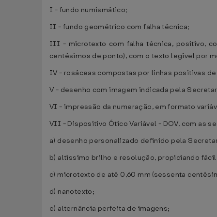
I - fundo numismático;
II - fundo geométrico com falha técnica;
III - microtexto com falha técnica, positivo,
centésimos de ponto), com o texto legível por 
IV - rosáceas compostas por linhas positivas de
V - desenho com imagem indicada pela Secretar
VI - impressão da numeração, em formato variáve
VII - Dispositivo Ótico Variável - DOV, com as se
a) desenho personalizado definido pela Secreta
b) altíssimo brilho e resolução, propiciando fácil
c) microtexto de até 0,60 mm (sessenta centési
d) nanotexto;
e) alternância perfeita de imagens;