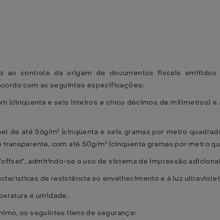
do ao controle da origem de documentos fiscais emitidos 
acordo com as seguintes especificações:
mm (cinqüenta e seis inteiros e cinco décimos de milímetros) e a
el de até 56g/m² (cinqüenta e seis gramas por metro quadrado)
o transparente, com até 50g/m² (cinqüenta gramas por metro q
 "offset", admitindo-se o uso de sistema de impressão adicion
erísticas de resistência ao envelhecimento e à luz ultraviolet
mperatura e umidade.
ínimo, os seguintes itens de segurança: