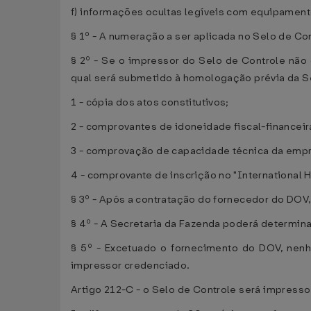
f) informações ocultas legíveis com equipament
§ 1º - A numeração a ser aplicada no Selo de Co
§ 2º - Se o impressor do Selo de Controle não 
qual será submetido à homologação prévia da S
1 - cópia dos atos constitutivos;
2 - comprovantes de idoneidade fiscal-financei
3 - comprovação de capacidade técnica da empr
4 - comprovante de inscrição no "International 
§ 3º - Após a contratação do fornecedor do DOV,
§ 4º - A Secretaria da Fazenda poderá determin
§ 5º - Excetuado o fornecimento do DOV, nenh
impressor credenciado.
Artigo 212-C - o Selo de Controle será impress