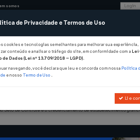
em somos
ítica de Privacidade e Termos de Uso
CONSULTORIA
SISTEMAS
COMÉRCIO EXTER
os cookies e tecnologias semelhantes para melhorar sua experiência,
zar conteúdo e analisar o tráfego do site, em conformidade com a
Lei
- São Paulo
 de Dados (Lei nº 13.709/2018 – LGPD)
.
2002
nuar navegando, você declara que leu e concorda com nossa
Política 
ade
e nosso
Termo de Uso
.
Li e co
re Circulação de Mercadorias e Prestações de Serviços - RICMS pa
do Selo de Controle e o credenciamento de estabelecimento gráfic