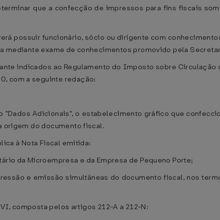
eterminar que a confecção de impressos para fins fiscais so
verá possuir funcionário, sócio ou dirigente com conheciment
ita mediante exame de conhecimentos promovido pela Secretari
ante indicados ao Regulamento do Imposto sobre Circulação 
0, com a seguinte redação:
o "Dados Adicionais", o estabelecimento gráfico que confeccio
da origem do documento fiscal.
lica à Nota Fiscal emitida:
utário da Microempresa e da Empresa de Pequeno Porte;
ressão e emissão simultâneas do documento fiscal, nos termo
ão VI, composta pelos artigos 212-A a 212-N: