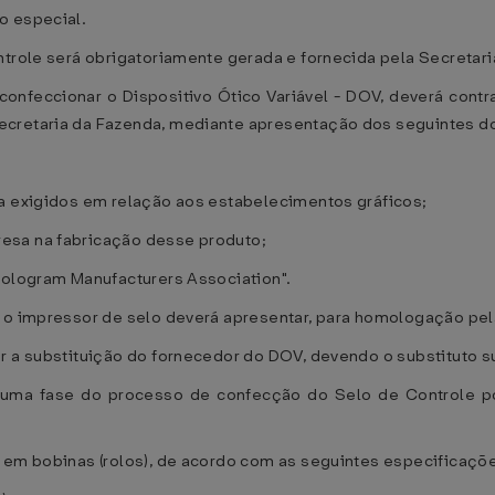
o especial.
ntrole será obrigatoriamente gerada e fornecida pela Secretar
confeccionar o Dispositivo Ótico Variável - DOV, deverá contr
ecretaria da Fazenda, mediante apresentação dos seguintes 
ra exigidos em relação aos estabelecimentos gráficos;
esa na fabricação desse produto;
Hologram Manufacturers Association".
 o impressor de selo deverá apresentar, para homologação pela 
ar a substituição do fornecedor do DOV, devendo o substituto 
uma fase do processo de confecção do Selo de Controle pod
o em bobinas (rolos), de acordo com as seguintes especificaçõ