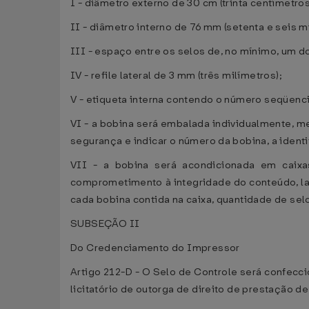
I - diâmetro externo de 30 cm (trinta centímetros
II - diâmetro interno de 76 mm (setenta e seis m
III - espaço entre os selos de, no mínimo, um 
IV - refile lateral de 3 mm (três milímetros);
V - etiqueta interna contendo o número seqüenci
VI - a bobina será embalada individualmente, m
segurança e indicar o número da bobina, a identi
VII - a bobina será acondicionada em caix
comprometimento à integridade do conteúdo, la
cada bobina contida na caixa, quantidade de sel
SUBSEÇÃO II
Do Credenciamento do Impressor
Artigo 212-D - O Selo de Controle será confecc
licitatório de outorga de direito de prestação 