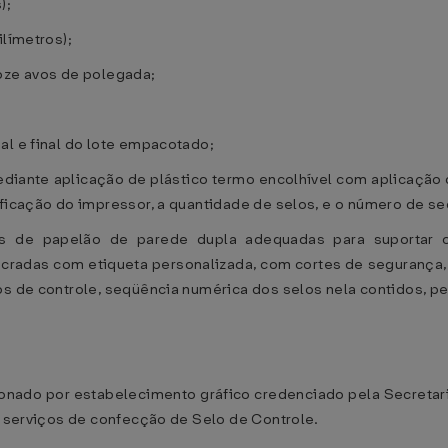
);
ilímetros);
doze avos de polegada;
al e final do lote empacotado;
ediante aplicação de plástico termo encolhível com aplicação 
ficação do impressor, a quantidade de selos, e o número de seqü
as de papelão de parede dupla adequadas para suportar
cradas com etiqueta personalizada, com cortes de segurança
os de controle, seqüência numérica dos selos nela contidos, pe
ionado por estabelecimento gráfico credenciado pela Secretar
de serviços de confecção de Selo de Controle.