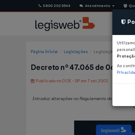
0800 202 5544
Atendimento
Qu
Pol
Utilizam
personali
Página Inicial
Legislações
Legislação Estadual 
Proteção
Decreto nº 47.065 de 06/09/
Ao conti
Privacid
Publicado no DOE - SP em 7 set 2002
Introduz alterações no Regulamento do Imposto sob