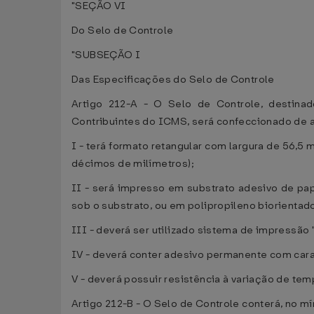
"SEÇÃO VI
Do Selo de Controle
"SUBSEÇÃO I
Das Especificações do Selo de Controle
Artigo 212-A - O Selo de Controle, destina
Contribuintes do ICMS, será confeccionado de 
I - terá formato retangular com largura de 56,5 
décimos de milímetros);
II - será impresso em substrato adesivo de pap
sob o substrato, ou em polipropileno biorientad
III - deverá ser utilizado sistema de impressão
IV - deverá conter adesivo permanente com caract
V - deverá possuir resistência à variação de te
Artigo 212-B - O Selo de Controle conterá, no m