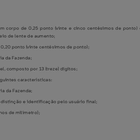
 com corpo de 0,25 ponto (vinte e cinco centésimos de ponto)
meio de lente de aumento;
 0,20 ponto (vinte centésimos de ponto);
ia da Fazenda;
l, composto por 13 (treze) dígitos;
guintes características:
ria da Fazenda;
 distinção e identificação pelo usuário final;
mos de milímetro);