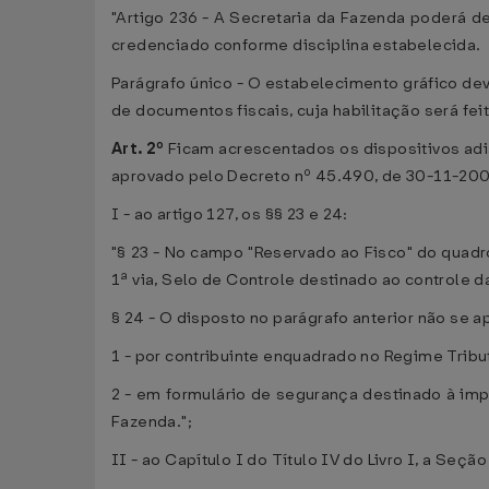
"Artigo 236 - A Secretaria da Fazenda poderá d
credenciado conforme disciplina estabelecida.
Parágrafo único - O estabelecimento gráfico de
de documentos fiscais, cuja habilitação será fe
Art. 2º
Ficam acrescentados os dispositivos adi
aprovado pelo Decreto nº 45.490, de 30-11-200
I - ao artigo 127, os §§ 23 e 24:
"§ 23 - No campo "Reservado ao Fisco" do quadr
1ª via, Selo de Controle destinado ao controle 
§ 24 - O disposto no parágrafo anterior não se ap
1 - por contribuinte enquadrado no Regime Trib
2 - em formulário de segurança destinado à imp
Fazenda.";
II - ao Capítulo I do Título IV do Livro I, a Seç