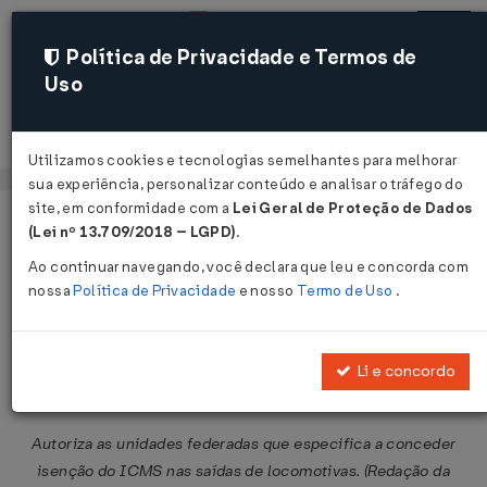
Política de Privacidade e Termos de
Uso
Acessar
Utilizamos cookies e tecnologias semelhantes para melhorar
sua experiência, personalizar conteúdo e analisar o tráfego do
site, em conformidade com a
Lei Geral de Proteção de Dados
Página Inicial
Legislações
Legislação Federal
Voltar
(Lei nº 13.709/2018 – LGPD)
.
Ao continuar navegando, você declara que leu e concorda com
Convênio ICMS Nº 45 DE
nossa
Política de Privacidade
e nosso
Termo de Uso
.
26/03/2010
Publicado no DOU em 1 abr 2010
Li e concordo
Compartilhar:
Autoriza as unidades federadas que especifica a conceder
isenção do ICMS nas saídas de locomotivas. (Redação da