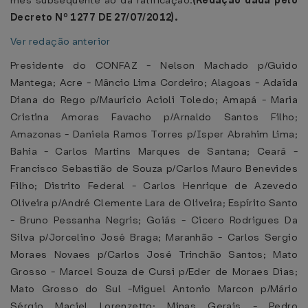
mês subseqüente ao da ratificação.
(Redação dada pelo
Decreto Nº 1277 DE 27/07/2012).
Ver redação anterior
Presidente do CONFAZ - Nelson Machado p/Guido
Mantega; Acre - Mâncio Lima Cordeiro; Alagoas - Adaída
Diana do Rego p/Maurício Acioli Toledo; Amapá - Maria
Cristina Amoras Favacho p/Arnaldo Santos Filho;
Amazonas - Daniela Ramos Torres p/Isper Abrahim Lima;
Bahia - Carlos Martins Marques de Santana; Ceará -
Francisco Sebastião de Souza p/Carlos Mauro Benevides
Filho; Distrito Federal - Carlos Henrique de Azevedo
Oliveira p/André Clemente Lara de Oliveira; Espírito Santo
- Bruno Pessanha Negris; Goiás - Cicero Rodrigues Da
Silva p/Jorcelino José Braga; Maranhão - Carlos Sergio
Moraes Novaes p/Carlos José Trinchão Santos; Mato
Grosso - Marcel Souza de Cursi p/Eder de Moraes Dias;
Mato Grosso do Sul -Miguel Antonio Marcon p/Mário
Sérgio Maciel Lorenzetto; Minas Gerais - Pedro