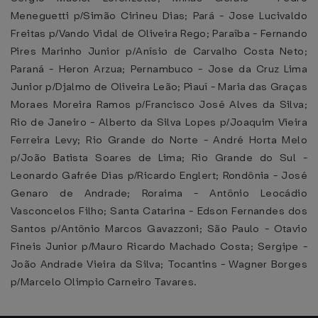
Meneguetti p/Simão Cirineu Dias; Pará - Jose Lucivaldo
Freitas p/Vando Vidal de Oliveira Rego; Paraíba - Fernando
Pires Marinho Junior p/Anísio de Carvalho Costa Neto;
Paraná - Heron Arzua; Pernambuco - Jose da Cruz Lima
Junior p/Djalmo de Oliveira Leão; Piauí - Maria das Graças
Moraes Moreira Ramos p/Francisco José Alves da Silva;
Rio de Janeiro - Alberto da Silva Lopes p/Joaquim Vieira
Ferreira Levy; Rio Grande do Norte - André Horta Melo
p/João Batista Soares de Lima; Rio Grande do Sul -
Leonardo Gafrée Dias p/Ricardo Englert; Rondônia - José
Genaro de Andrade; Roraima - Antônio Leocádio
Vasconcelos Filho; Santa Catarina - Edson Fernandes dos
Santos p/Antônio Marcos Gavazzoni; São Paulo - Otavio
Fineis Junior p/Mauro Ricardo Machado Costa; Sergipe -
João Andrade Vieira da Silva; Tocantins - Wagner Borges
p/Marcelo Olimpio Carneiro Tavares.