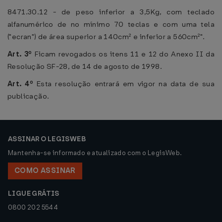
8471.30.12 - de peso inferior a 3,5Kg, com teclado
alfanumérico de no mínimo 70 teclas e com uma tela
("ecran") de área superior a 140cm² e inferior a 560cm²".
Art. 3º
Ficam revogados os itens 11 e 12 do Anexo II da
Resolução SF-28, de 14 de agosto de 1998.
Art. 4º
Esta resolução entrará em vigor na data de sua
publicação.
ASSINAR O LEGISWEB
Mantenha-se informado e atualizado com o LegisWeb.
COMO ASSINAR
LIGUE GRÁTIS
0800 202 5544