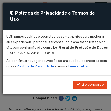
Política de Privacidade e Termos de
Uso
Acessar
Utilizamos cookies e tecnologias semelhantes para melhorar
sua experiência, personalizar conteúdo e analisar o tráfego do
site, em conformidade com a
Lei Geral de Proteção de Dados
Página Inicial
Legislações
Legislação Estadual - São Paulo
(Lei nº 13.709/2018 – LGPD)
.
Ao continuar navegando, você declara que leu e concorda com
Voltar
nossa
Política de Privacidade
e nosso
Termo de Uso
.
Resolução SF nº 32 de 14/07/1998
Li e concordo
Publicado no DOE - SP em 15 jul 1998
Compartilhar:
Introduz alterações na Resolução SF-28/97, que aprova a