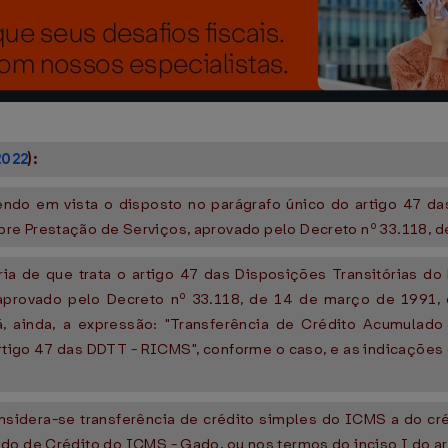
2022
):
endo em vista o disposto no parágrafo único do artigo 47 d
e Prestação de Serviços, aprovado pelo Decreto nº 33.118, de
a de que trata o artigo 47 das Disposições Transitórias d
provado pelo Decreto nº 33.118, de 14 de março de 1991, q
á, ainda, a expressão: "Transferência de Crédito Acumula
tigo 47 das DDTT - RICMS", conforme o caso, e as indicações co
considera-se transferência de crédito simples do ICMS a do c
ado de Crédito do ICMS - Gado, ou nos termos do inciso I do 