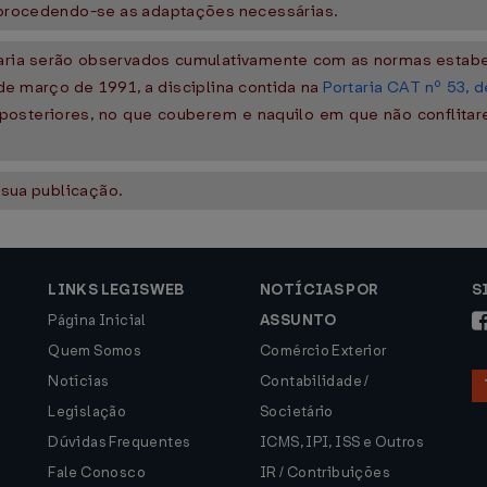
 procedendo-se as adaptações necessárias.
aria serão observados cumulativamente com as normas estabe
de março de 1991, a disciplina contida na
Portaria CAT nº 53, 
s posteriores, no que couberem e naquilo em que não confli
 sua publicação.
LINKS LEGISWEB
NOTÍCIAS POR
S
Página Inicial
ASSUNTO
Quem Somos
Comércio Exterior
Notícias
Contabilidade /
Legislação
Societário
Dúvidas Frequentes
ICMS, IPI, ISS e Outros
Fale Conosco
IR / Contribuições