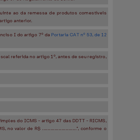
eguinte ao da remessa de produtos comestíveis
artigo anterior.
nciso I do artigo 7º da
Portaria CAT nº 53, de 12
cal referida no artigo 1º, antes de seu registro,
 Simples do ICMS - artigo 47 das DDTT - RICMS,
 valor de R$ .........................", conforme o