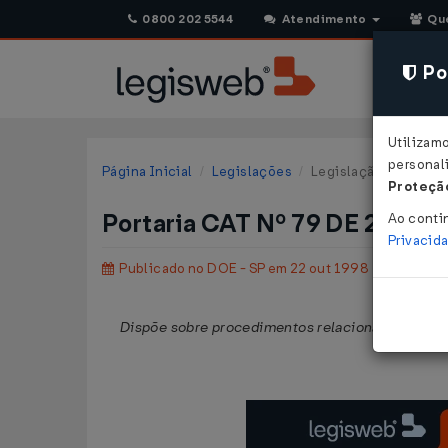
0800 202 5544
Atendimento
Qu
Pol
Utilizam
personali
Página Inicial
Legislações
Legislação Estadual 
Proteção
Portaria CAT Nº 79 DE 21/10
Ao conti
Privacid
Publicado no DOE - SP em 22 out 1998
Dispõe sobre procedimentos relacionados com a t