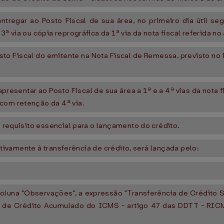
ntregar ao Posto Fiscal de sua área, no primeiro dia útil s
ª via ou cópia reprográfica da 1ª via da nota fiscal referida no 
sto Fiscal do emitente na Nota Fiscal de Remessa, previsto no i
esentar ao Posto Fiscal de sua área a 1ª e a 4ª vias da nota fis
com retenção da 4ª via.
é requisito essencial para o lançamento do crédito.
lativamente à transferência de crédito, será lançada pelo:
a coluna "Observações", a expressão "Transferência de Crédito
ência de Crédito Acumulado do ICMS - artigo 47 das DDTT - RICMS, no