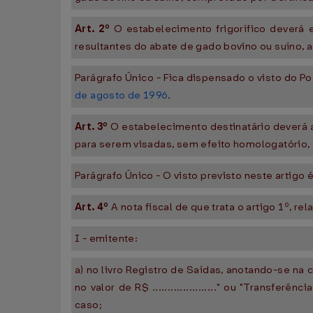
Art. 2º
O estabelecimento frigorífico deverá e
resultantes do abate de gado bovino ou suíno, a 3
Parágrafo Único - Fica dispensado o visto do Po
de agosto de 1996
.
Art. 3º
O estabelecimento destinatário deverá apr
para serem visadas, sem efeito homologatório, 
Parágrafo Único - O visto previsto neste artigo 
Art. 4º
A nota fiscal de que trata o artigo 1º, re
I - emitente:
a) no livro Registro de Saídas, anotando-se n
no valor de R$ ....................." ou "Transfer
caso;