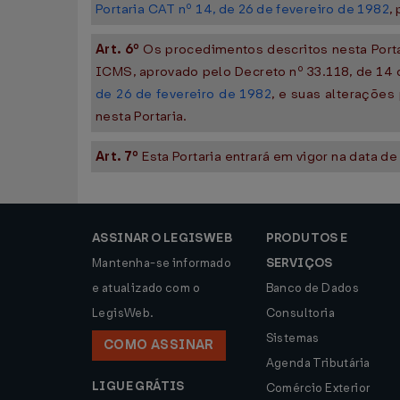
Portaria CAT nº 14, de 26 de fevereiro de 1982
,
Art. 6º
Os procedimentos descritos nesta Port
ICMS, aprovado pelo Decreto nº 33.118, de 14 
de 26 de fevereiro de 1982
, e suas alteraçõe
nesta Portaria.
Art. 7º
Esta Portaria entrará em vigor na data de
ASSINAR O LEGISWEB
PRODUTOS E
Mantenha-se informado
SERVIÇOS
e atualizado com o
Banco de Dados
LegisWeb.
Consultoria
Sistemas
COMO ASSINAR
Agenda Tributária
LIGUE GRÁTIS
Comércio Exterior