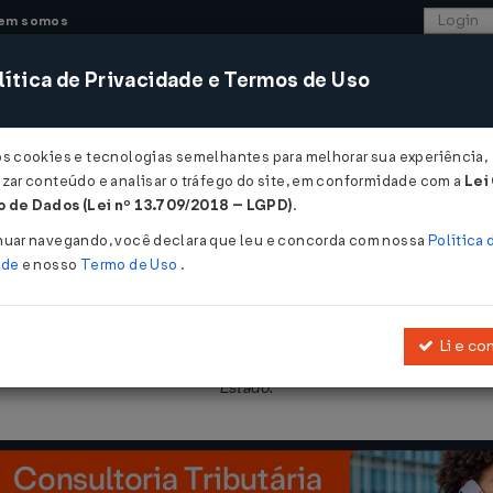
em somos
ítica de Privacidade e Termos de Uso
CONSULTORIA
SISTEMAS
COMÉRCIO EXTER
os cookies e tecnologias semelhantes para melhorar sua experiência,
zar conteúdo e analisar o tráfego do site, em conformidade com a
Lei
- São Paulo
 de Dados (Lei nº 13.709/2018 – LGPD)
.
/1998
nuar navegando, você declara que leu e concorda com nossa
Política 
ade
e nosso
Termo de Uso
.
Li e co
ransferência de crédito do ICMS de estabelecimento frigorífico pa
Estado.