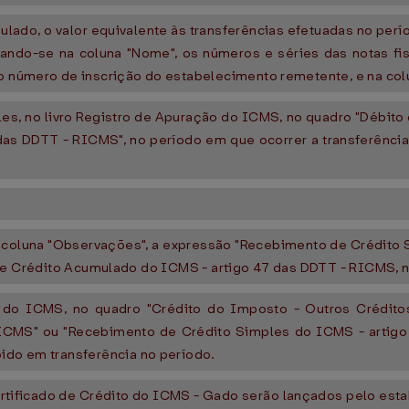
mulado, o valor equivalente às transferências efetuadas no pe
ando-se na coluna "Nome", os números e séries das notas fis
o número de inscrição do estabelecimento remetente, e na colun
ples, no livro Registro de Apuração do ICMS, no quadro "Débit
das DDTT - RICMS", no período em que ocorrer a transferência, 
 na coluna "Observações", a expressão "Recebimento de Crédito
to de Crédito Acumulado do ICMS - artigo 47 das DDTT - RICMS, no va
o do ICMS, no quadro "Crédito do Imposto - Outros Crédit
CMS" ou "Recebimento de Crédito Simples do ICMS - artigo
bido em transferência no período.
tificado de Crédito do ICMS - Gado serão lançados pelo estab