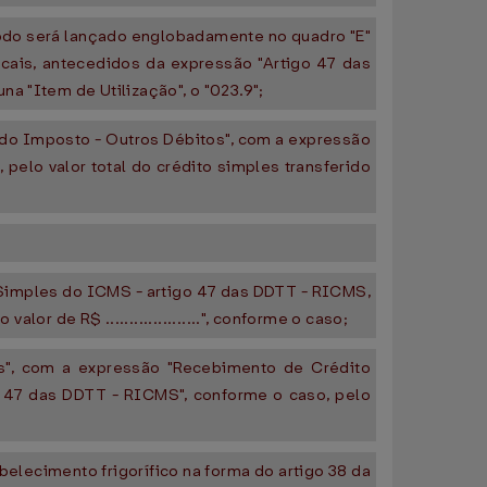
ríodo será lançado englobadamente no quadro "E"
cais, antecedidos da expressão "Artigo 47 das
a "Item de Utilização", o "023.9";
o do Imposto - Outros Débitos", com a expressão
pelo valor total do crédito simples transferido
 Simples do ICMS - artigo 47 das DDTT - RICMS,
lor de R$ ....................", conforme o caso;
os", com a expressão "Recebimento de Crédito
 47 das DDTT - RICMS", conforme o caso, pelo
elecimento frigorífico na forma do artigo 38 da