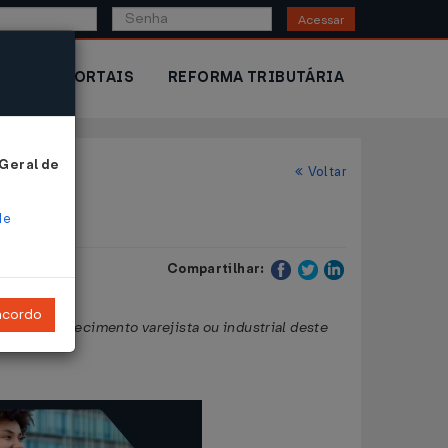
Acessar
IOR
PORTAIS
REFORMA TRIBUTÁRIA
 Geral de
Voltar
de
Compartilhar:
ncordo
ra estabelecimento varejista ou industrial deste