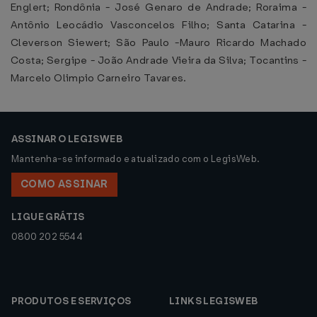
Englert; Rondônia - José Genaro de Andrade; Roraima -
Antônio Leocádio Vasconcelos Filho; Santa Catarina -
Cleverson Siewert; São Paulo -Mauro Ricardo Machado
Costa; Sergipe - João Andrade Vieira da Silva; Tocantins -
Marcelo Olimpio Carneiro Tavares.
ASSINAR O LEGISWEB
Mantenha-se informado e atualizado com o LegisWeb.
COMO ASSINAR
LIGUE GRÁTIS
0800 202 5544
PRODUTOS E SERVIÇOS
LINKS LEGISWEB