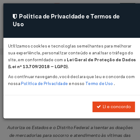
Política de Privacidade e Termos de
Uso
Acessar
Utilizamos cookies e tecnologias semelhantes para melhorar
sua experiência, personalizar conteúdo e analisar o tráfego do
site, em conformidade com a
Lei Geral de Proteção de Dados
Página Inicial
Legislações
Legislação Federal
Voltar
(Lei nº 13.709/2018 – LGPD)
.
Ao continuar navegando, você declara que leu e concorda com
Convênio ICMS nº 85 de
nossa
Política de Privacidade
e nosso
Termo de Uso
.
30/06/2010
Publicado no DOU em 1 jul 2010
Li e concordo
Compartilhar:
Autoriza os Estados e o Distrito Federal a isentar as doações
de mercadorias para socorro e atendimento às vítimas das