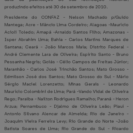
produzindo efeitos até 30 de setembro de 2010.
Presidente do CONFAZ - Nelson Machado p/Guido
Mantega; Acre - Mâncio Lima Cordeiro; Alagoas -Maurício
Acioli Toledo; Amapá -Arnaldo Santos Filho; Amazonas -
Isper Abrahim Lima; Bahia - Carlos Martins Marques de
Santana; Ceará - João Marcos Maia; Distrito Federal -
André Clemente Lara de Oliveira; Espírito Santo - Bruno
Pessanha Negris; Goiás - Célio Campos de Freitas Júnior;
Maranhão - Carlos José Trinchão Santos; Mato Grosso -
Edmilson José dos Santos; Mato Grosso do Sul - Mário
Sérgio Maciel Lorenzetto; Minas Gerais - Leonardo
Maurício Colombini de Lima; Pará -Vando Vidal de Oliveira
Rego; Paraíba - Nailton Rodrigues Ramalho; Paraná - Heron
Arzua; Pernambuco - Djalmo de Oliveira Leão; Piauí -
Antonio Silvano Alencar de Almeida; Rio de Janeiro -
Joaquim Vieira Ferreira Levy; Rio Grande do Norte -João
Batista Soares de Lima; Rio Grande do Sul - Ricardo