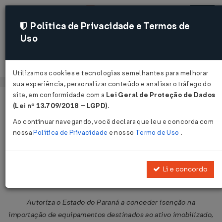
Política de Privacidade e Termos de
Uso
Acessar
Utilizamos cookies e tecnologias semelhantes para melhorar
sua experiência, personalizar conteúdo e analisar o tráfego do
site, em conformidade com a
Lei Geral de Proteção de Dados
Página Inicial
Legislações
Legislação Federal
Voltar
(Lei nº 13.709/2018 – LGPD)
.
Ao continuar navegando, você declara que leu e concorda com
Convênio ICMS nº 93 de
nossa
Política de Privacidade
e nosso
Termo de Uso
.
09/07/2010
Publicado no DOU em 13 jul 2010
Li e concordo
Compartilhar:
Autoriza o Estado do Paraná a conceder isenção na
importação de equipamentos destinados ao ativo imobilizado,