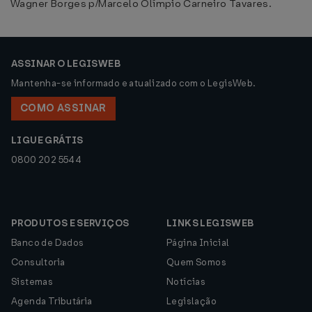
Wagner Borges p/Marcelo Olímpio Carneiro Tavares.
ASSINAR O LEGISWEB
Mantenha-se informado e atualizado com o LegisWeb.
COMO ASSINAR
LIGUE GRÁTIS
0800 202 5544
PRODUTOS E SERVIÇOS
LINKS LEGISWEB
Banco de Dados
Página Inicial
Consultoria
Quem Somos
Sistemas
Notícias
Agenda Tributária
Legislação