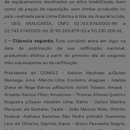
de equipamentos destinados ao ativo imobilizado, bem
como de peças de reposição, sem similar produzido no
país, realizada pela Usina Elétrica à Gás de Araucária Ltda.
- UEG ARAUCÁRIA, CNPJ 02.743.574/0001-85 e
02.743.574/0002-66, IE 90.203.879-52 e 90.230.328-61.
2
-
Cláusula segunda.
Este convênio entra em vigor na
data da publicação de sua ratificação nacional,
produzindo efeitos a partir do primeiro dia do segundo
mês subseqüente ao da ratificação.
Presidente do CONFAZ - Nelson Machado p/Guido
Mantega; Acre -Mâncio Lima Cordeiro; Alagoas - Adaída
Diana do Rego Barros p/Maurício Acioli Toledo; Amapá -
Arnaldo Santos Filho; Amazonas - Thomaz Afonso Queiroz
Nogueira p/Isper Abrahim Lima; Bahia - Carlos Martins
Marques de Santana; Ceará - João Marcos Maia; Distrito
Federal -Adriano Sanches São Pedro p/André Clemente
Lara de Oliveira; Espírito Santo - Bruno Pessanha Negris;