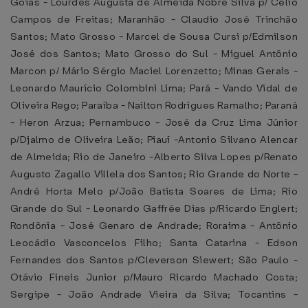
Goiás - Lourdes Augusta de Almeida Nobre Silva p/ Célio
Campos de Freitas; Maranhão - Claudio José Trinchão
Santos; Mato Grosso - Marcel de Sousa Cursi p/Edmilson
José dos Santos; Mato Grosso do Sul - Miguel Antônio
Marcon p/ Mário Sérgio Maciel Lorenzetto; Minas Gerais -
Leonardo Maurício Colombini Lima; Pará - Vando Vidal de
Oliveira Rego; Paraíba - Nailton Rodrigues Ramalho; Paraná
- Heron Arzua; Pernambuco - José da Cruz Lima Júnior
p/Djalmo de Oliveira Leão; Piauí -Antonio Silvano Alencar
de Almeida; Rio de Janeiro -Alberto Silva Lopes p/Renato
Augusto Zagallo Villela dos Santos; Rio Grande do Norte -
André Horta Melo p/João Batista Soares de Lima; Rio
Grande do Sul - Leonardo Gaffrée Dias p/Ricardo Englert;
Rondônia - José Genaro de Andrade; Roraima - Antônio
Leocádio Vasconcelos Filho; Santa Catarina - Edson
Fernandes dos Santos p/Cleverson Siewert; São Paulo -
Otávio Fineis Junior p/Mauro Ricardo Machado Costa;
Sergipe - João Andrade Vieira da Silva; Tocantins -