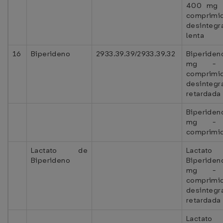
400 mg 
comprimi
desintegr
lenta
16
Biperideno
2933.39.39/2933.39.32
Biperid
mg - 
comprimi
desintegr
retardada
Biperid
mg - 
comprimi
Lactato de
Lactat
Biperideno
Biperid
mg - 
comprimi
desintegr
retardada
Lactat