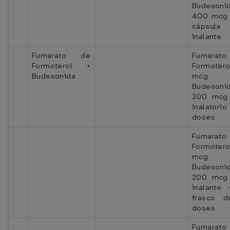
Budesoni
400 mcg 
cápsula
inalante
Fumarato de
Fumarat
Formoterol +
Formote
Budesonida
mcg
Budesoni
200 mcg
inalatori
doses
Fumarat
Formote
mcg
Budesoni
200 mcg
inalante 
frasco 
doses
Fumarat