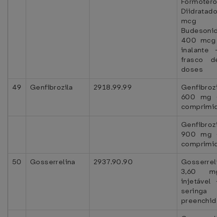
Formotero
Diidrata
mcg
Budesoni
400 mcg
inalante 
frasco 
doses
49
Genfibrozila
2918.99.99
Genfibrozi
600 mg 
comprimi
Genfibrozi
900 mg 
comprimi
50
Gosserrelina
2937.90.90
Gosserrel
3,60 
injetável
seringa
preenchid