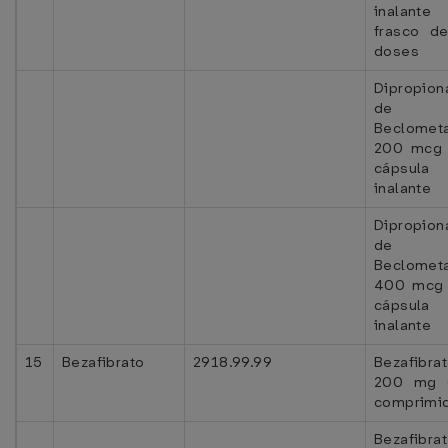
inalant
frasco d
doses
Dipropion
de
Beclomet
200 mcg 
cápsula
inalante
Dipropion
de
Beclomet
400 mcg 
cápsula
inalante
15
Bezafibrato
2918.99.99
Bezafibra
200 mg 
comprimi
Bezafibra