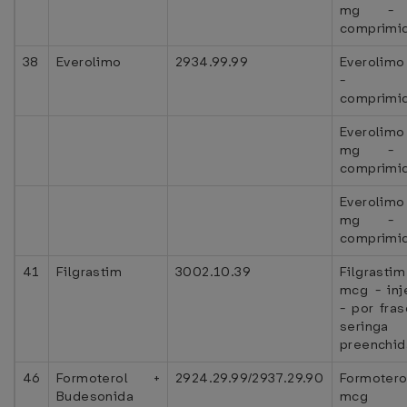
mg - 
comprimi
38
Everolimo
2934.99.99
Everolimo
- p
comprimi
Everolim
mg - 
comprimi
Everolimo
mg - 
comprimi
41
Filgrastim
3002.10.39
Filgrasti
mcg - inj
- por fra
seringa
preenchid
46
Formoterol +
2924.29.99/2937.29.90
Formote
Budesonida
mcg