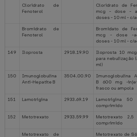
Cloridrato de
Cloridrato de Fe
Fenoterol
mcg - dose - a
doses - 10 ml - c/
Bromidrato de
Bromidato de Fe
Fenoterol
mcg - dose -a
doses - 10 ml - c/
149
Iloprosta
2918.19.90
Iloprosta 10 mcg
para nebulização 
ml)
150
Imunoglobulina
3504.00.90
Imunoglobulina A
Anti-Hepatite B
B 600 mg -injet
frasco ou ampola
151
Lamotrigina
2933.69.19
Lamotrigina 5
comprimido
152
Metotrexato
2933.59.99
Metotrexato 2,
comprimido
Metotrexato de
Metotrexato de Só