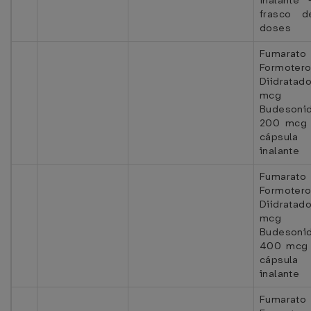
inalante 
frasco 
doses
Fumarat
Formotero
Diidrat
mcg
Budesoni
200 mcg 
cápsula
inalante
Fumarat
Formotero
Diidrata
mcg
Budesoni
400 mcg 
cápsula
inalante
Fumarat