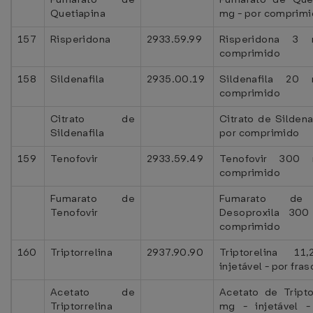
Quetiapina
mg - por comprim
157
Risperidona
2933.59.99
Risperidona 3
comprimido
158
Sildenafila
2935.00.19
Sildenafila 2
comprimido
Citrato de
Citrato de Sildena
Sildenafila
por comprimido
159
Tenofovir
2933.59.49
Tenofovir 300
comprimido
Fumarato de
Fumarato de 
Tenofovir
Desoproxila 30
comprimido
160
Triptorrelina
2937.90.90
Triptorelina 
injetável - por fra
Acetato de
Acetato de Tripto
Triptorrelina
mg - injetável -