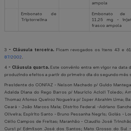
ampola
Embonato de
Embonato de Tr
Triptorrelina
11,25 mg - inje
frasco ampola
3
-
Cláusula terceira.
Ficam revogados os itens 43 e 6
87/2002
.
4
-
Cláusula quarta.
Este convênio entra em vigor na data d
produzindo efeitos a partir do primeiro dia do segundo mês 
Presidente do CONFAZ - Nelson Machado p/ Guido Mantega;
Adaída Diana do Rego Barros p/ Maurício Acioli Toledo; A
Thomaz Afonso Queiroz Nogueira p/ Isper Abrahim Lima; Bah
Ceará - João Marcos Maia; Distrito Federal -Adriano Sanc
Oliveira; Espírito Santo - Bruno Pessanha Negris; Goiás - 
Célio Campos de Freitas; Maranhão - Claudio José Trinchã
Cursi p/ Edmilson José dos Santos; Mato Grosso do Sul -