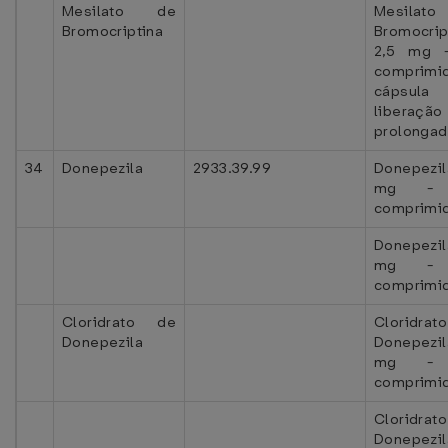
Mesilato de
Mesilat
Bromocriptina
Bromocrip
2,5 mg 
comprimi
cápsul
liberação
prolongad
34
Donepezila
2933.39.99
Donepezil
mg - 
comprimi
Donepezil
mg - 
comprimi
Cloridrato de
Cloridra
Donepezila
Donepezil
mg - 
comprimi
Cloridra
Donepezil