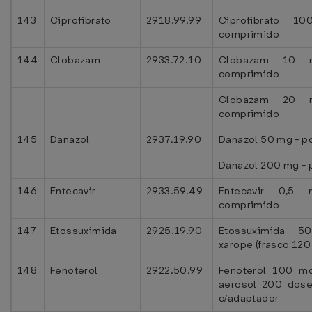
143
Ciprofibrato
2918.99.99
Ciprofibrato 
comprimido
144
Clobazam
2933.72.10
Clobazam 10 
comprimido
Clobazam 20 
comprimido
145
Danazol
2937.19.90
Danazol 50 mg - p
Danazol 200 mg - 
146
Entecavir
2933.59.49
Entecavir 0,5
comprimido
147
Etossuximida
2925.19.90
Etossuximida 
xarope (frasco 120
148
Fenoterol
2922.50.99
Fenoterol 100 m
aerosol 200 dose
c/adaptador