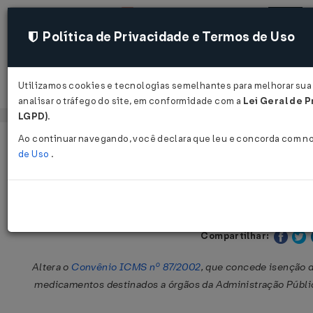
Política de Privacidade e Termos de Uso
Utilizamos cookies e tecnologias semelhantes para melhorar sua
Acessar
analisar o tráfego do site, em conformidade com a
Lei Geral de P
LGPD)
.
Ao continuar navegando, você declara que leu e concorda com n
Página Inicial
Legislações
Legislação Federal
de Uso
.
Convênio ICMS nº 99 de 09/07/2010
Publicado no DOU em 13 j
Compartilhar:
Altera o
Convênio ICMS nº 87/2002
, que concede isenção
medicamentos destinados a órgãos da Administração Pública