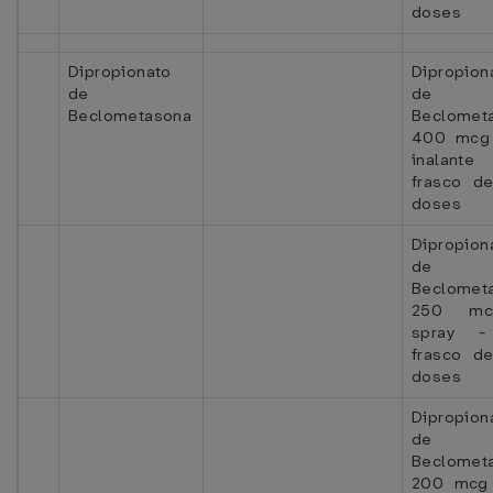
doses
Dipropionato
Dipropion
de
de
Beclometasona
Beclomet
400 mcg
inalant
frasco d
doses
Dipropion
de
Beclomet
250 m
spray -
frasco d
doses
Dipropion
de
Beclomet
200 mcg