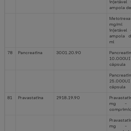
injetável
ampola de
Metotrexa
mg/m
injetável
ampola 
ml
78
Pancreatina
3001.20.90
Pancreati
10.000UI 
cápsula
Pancreati
25.000UI 
cápsula
81
Pravastatina
2918.19.90
Pravastat
mg - 
comprimi
Pravastat
mg - 