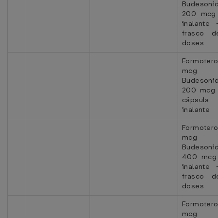
Budesoni
200 mcg
inalante 
frasco 
doses
Formote
mcg
Budesoni
200 mcg 
cápsula
inalante
Formoter
mcg
Budesoni
400 mcg
inalante 
frasco 
doses
Formoter
mcg