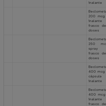
inalante
Beclomet
200 mcg
inalant
frasco d
doses
Beclomet
250 m
spray
frasco d
doses
Beclomet
400 mcg 
cápsula
inalante
Beclomet
400 mcg
inalant
frasco d