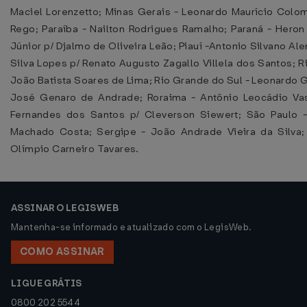
Maciel Lorenzetto; Minas Gerais - Leonardo Maurício Colomb
Rego; Paraíba - Nailton Rodrigues Ramalho; Paraná - Hero
Júnior p/ Djalmo de Oliveira Leão; Piauí -Antonio Silvano Al
Silva Lopes p/ Renato Augusto Zagallo Villela dos Santos; 
João Batista Soares de Lima; Rio Grande do Sul - Leonardo Ga
José Genaro de Andrade; Roraima - Antônio Leocádio Vas
Fernandes dos Santos p/ Cleverson Siewert; São Paulo -
Machado Costa; Sergipe - João Andrade Vieira da Silva;
Olímpio Carneiro Tavares.
ASSINAR O LEGISWEB
Mantenha-se informado e atualizado com o LegisWeb.
COMO ASSINAR
LIGUE GRÁTIS
0800 202 5544