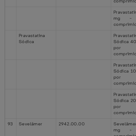
comprimi
Pravastat
mg - 
comprimi
Pravastatina
Pravastati
Sódica
Sódica 40
por
comprimi
Pravastati
Sódica 10
por
comprimi
Pravastati
Sódica 20
por
comprimi
93
Sevelâmer
2942.00.00
Sevelâme
mg - 