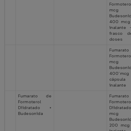
Formoter
mcg
Budesoni
400 mcg
inalante 
frasco 
doses
Fumarat
Formoter
mcg
Budesoni
400`mcg 
cápsula
inalante
Fumarato de
Fumarat
Formoterol
Formotero
Diidratado +
Diidrat
Budesonida
mcg
Budesoni
200 mcg