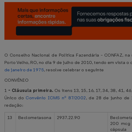
O Conselho Nacional de Política Fazendária - CONFAZ, na s
Porto Velho, RO, no dia 9 de julho de 2010, tendo em vista o
de janeiro de 1975
, resolve celebrar o seguinte
CONVÊNIO
1
-
Cláusula primeira.
Os itens 13, 15, 16, 17, 34, 38, 41, 4
Único do
Convênio ICMS nº 87/2002
, de 28 de junho de
redação:
13
Beclometasona
2937.22.90
Beclomet
200 mcg 
cápsula