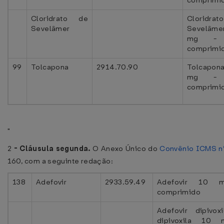
comprimi
Cloridrato de
Cloridra
Sevelâmer
Sevelâme
mg - 
comprimi
99
Tolcapona
2914.70.90
Tolcapon
mg - 
comprimi
"
2
-
Cláusula segunda.
O Anexo Único do
Convênio ICMS n
160, com a seguinte redação:
138
Adefovir
2933.59.49
Adefovir 10 
comprimido
Adefovir dipivox
dipivoxila 10