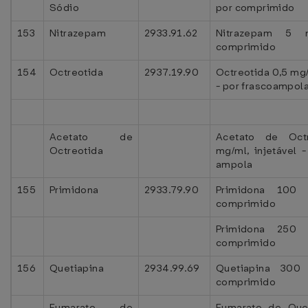
Sódio
por comprimido
153
Nitrazepam
2933.91.62
Nitrazepam 5
comprimido
154
Octreotida
2937.19.90
Octreotida 0,5 mg/
- por frascoampol
Acetato de
Acetato de Octr
Octreotida
mg/ml, injetável -
ampola
155
Primidona
2933.79.90
Primidona 100
comprimido
Primidona 250
comprimido
156
Quetiapina
2934.99.69
Quetiapina 30
comprimido
Fumarato de
Fumarato de Que