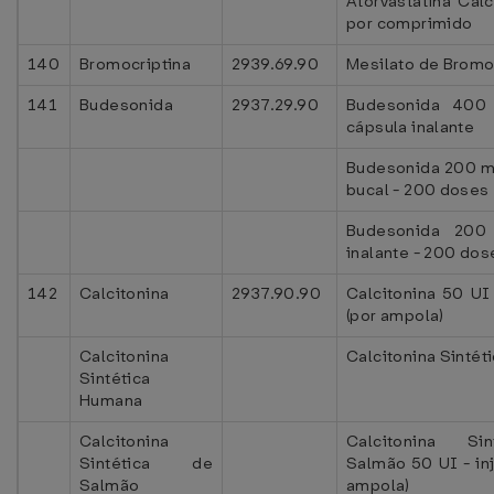
Atorvastatina Cál
por comprimido
140
Bromocriptina
2939.69.90
Mesilato de Bromo
141
Budesonida
2937.29.90
Budesonida 400
cápsula inalante
Budesonida 200 m
bucal - 200 doses
Budesonida 20
inalante - 200 dos
142
Calcitonina
2937.90.90
Calcitonina 50 UI 
(por ampola)
Calcitonina
Calcitonina Sinté
Sintética
Humana
Calcitonina
Calcitonina Si
Sintética de
Salmão 50 UI - inj
Salmão
ampola)