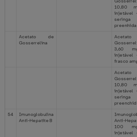
Gosserrel
10,80 
injetável 
seringa
preenhida
Acetato de
Acetat
Gosserrelina
Gosserrel
3,60 
injetável
frasco am
Acetat
Gosserrel
10,80 
injetável 
seringa
preenchid
54
Imunoglobulina
Imunoglob
Anti-Hepatite B
Anti-Hepa
100 m
injetável