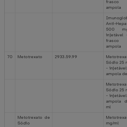
frasc
ampola
Imunoglob
Anti-Hepa
500 m
injetável
frasc
ampola
70
Metotrexato
2933.59.99
Metotrexa
Sódio 25 
- injetável
ampola de
Metotrexa
Sódio 25 
- injetável
ampola 
ml
Metotrexato de
Metotrexa
Sódio
mg/m