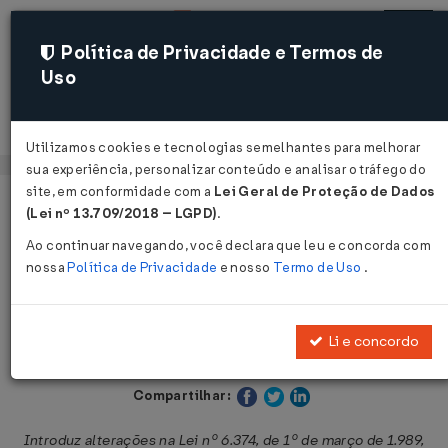
Política de Privacidade e Termos de
Uso
Acessar
Utilizamos cookies e tecnologias semelhantes para melhorar
sua experiência, personalizar conteúdo e analisar o tráfego do
site, em conformidade com a
Lei Geral de Proteção de Dados
Página Inicial
Legislações
Legislação Estadual - São Paulo
(Lei nº 13.709/2018 – LGPD)
.
Ao continuar navegando, você declara que leu e concorda com
Voltar
nossa
Política de Privacidade
e nosso
Termo de Uso
.
Lei Nº 9794 DE 30/09/1997
Li e concordo
Publicado no DOE - SP em 1 out 1997
Compartilhar:
Introduz alterações na Lei nº 6.374, de 1º de março de 1.989,