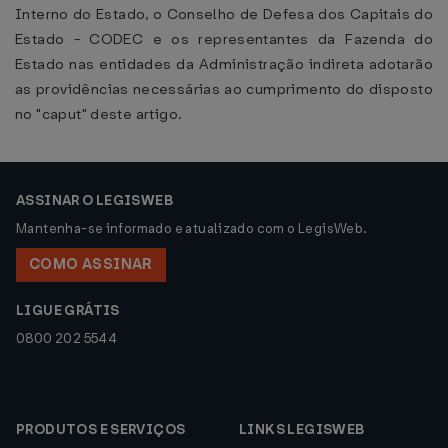
Interno do Estado, o Conselho de Defesa dos Capitais do
Estado - CODEC e os representantes da Fazenda do
Estado nas entidades da Administração indireta adotarão
as providências necessárias ao cumprimento do disposto
no "caput" deste artigo.
ASSINAR O LEGISWEB
Mantenha-se informado e atualizado com o LegisWeb.
COMO ASSINAR
LIGUE GRÁTIS
0800 202 5544
PRODUTOS E SERVIÇOS
LINKS LEGISWEB