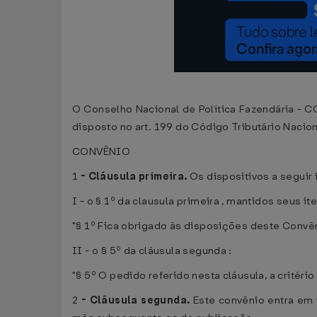
O Conselho Nacional de Política Fazendária - CO
disposto no art. 199 do Código Tributário Nacion
CONVÊNIO
1
-
Cláusula primeira.
Os dispositivos a seguir
I - o § 1º da clausula primeira , mantidos seus it
"§ 1º Fica obrigado às disposições deste Convên
II - o § 5º da cláusula segunda :
"§ 5º O pedido referido nesta cláusula, a critér
2
-
Cláusula segunda.
Este convênio entra em v