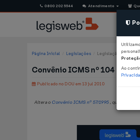
0800 202 5544
Atendimento
Qu
Pol
Utilizam
personali
Página Inicial
Legislações
Legislação Federal
Proteção
Convênio ICMS nº 104 de 09
Ao conti
Privacid
Publicado no DOU em 13 jul 2010
Altera o
Convênio ICMS nº 57/1995
, que dispõe s