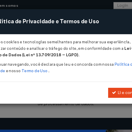
em somos
ítica de Privacidade e Termos de Uso
CONSULTORIA
SISTEMAS
COMÉRCIO EXTER
os cookies e tecnologias semelhantes para melhorar sua experiência,
zar conteúdo e analisar o tráfego do site, em conformidade com a
Lei
 de Dados (Lei nº 13.709/2018 – LGPD)
.
/07/2010
nuar navegando, você declara que leu e concorda com nossa
Política 
ade
e nosso
Termo de Uso
.
Li e co
obre a emissão de documentos fiscais e a escrituração de livros fis
de processamento de dados.