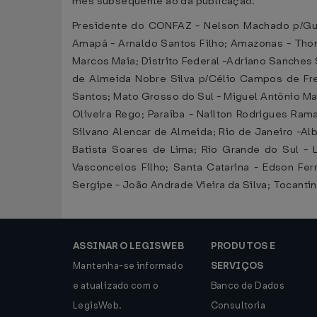
mês subsequente ao da publicação.
Presidente do CONFAZ - Nelson Machado p/Guid
Amapá - Arnaldo Santos Filho; Amazonas - Thom
Marcos Maia; Distrito Federal -Adriano Sanches 
de Almeida Nobre Silva p/Célio Campos de Fre
Santos; Mato Grosso do Sul - Miguel Antônio Mar
Oliveira Rego; Paraíba - Nailton Rodrigues Ram
Silvano Alencar de Almeida; Rio de Janeiro -Al
Batista Soares de Lima; Rio Grande do Sul - 
Vasconcelos Filho; Santa Catarina - Edson Fe
Sergipe - João Andrade Vieira da Silva; Tocanti
ASSINAR O LEGISWEB
PRODUTOS E
Mantenha-se informado
SERVIÇOS
e atualizado com o
Banco de Dados
LegisWeb.
Consultoria