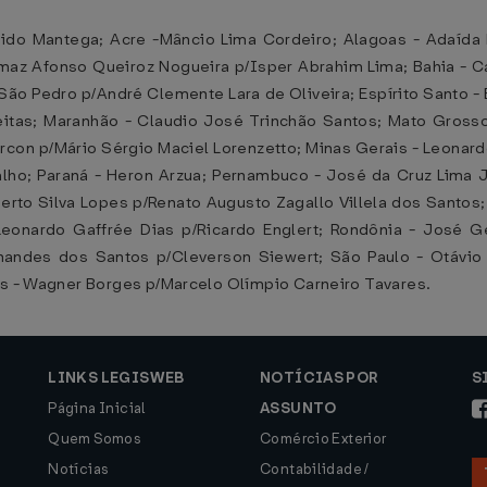
o Mantega; Acre -Mâncio Lima Cordeiro; Alagoas - Adaída D
az Afonso Queiroz Nogueira p/Isper Abrahim Lima; Bahia - C
São Pedro p/André Clemente Lara de Oliveira; Espírito Santo 
itas; Maranhão - Claudio José Trinchão Santos; Mato Gross
con p/Mário Sérgio Maciel Lorenzetto; Minas Gerais - Leonard
alho; Paraná - Heron Arzua; Pernambuco - José da Cruz Lima Jú
berto Silva Lopes p/Renato Augusto Zagallo Villela dos Santos
Leonardo Gaffrée Dias p/Ricardo Englert; Rondônia - José 
rnandes dos Santos p/Cleverson Siewert; São Paulo - Otávio
ns - Wagner Borges p/Marcelo Olímpio Carneiro Tavares.
LINKS LEGISWEB
NOTÍCIAS POR
S
Página Inicial
ASSUNTO
Quem Somos
Comércio Exterior
Notícias
Contabilidade /