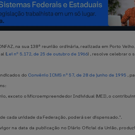
NFAZ, na sua 138ª reunião ordinária, realizada em Porto Velho,
al (
Lei nº 5.172, de 25 de outubro de 1966
) , resolve celebrar o 
 indicados do
Convênio ICMS nº 57, de 28 de junho de 1995
, p
ens:
io, exceto o Microempreendedor Individual (MEI), o contribuint
io de cada unidade da Federação, poderá ser dispensado.".
igor na data da publicação no Diário Oficial da União, produz