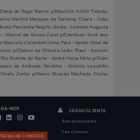
iana do Rego Barros p/Maurício Acioli Toledo;
arlos Martins Marques de Santana; Ceará - João
- Bruno Pessanha Negris; Goiás - Lourdes Augusta
o - Marcel de Sousa Cursi p/Edmilson José dos
o Maurício Colombini Lima; Pará - Vando Vidal de
nior p/Djalmo de Oliveira Leão; Piauí - Antonio
; Rio Grande do Norte - André Horta Melo p/João
Genaro de Andrade; Roraima - Antônio Leocádio
 Fineis Junior p/Mauro Ricardo Machado Costa;
IGA-NOS
JÁ SOU CLIENTE
Área do Assinante
Fale Conosco
TRABALHE CONOSCO