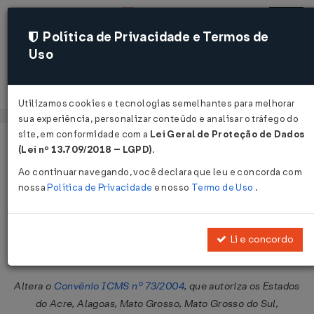
Política de Privacidade e Termos de
Uso
Acessar
Utilizamos cookies e tecnologias semelhantes para melhorar
sua experiência, personalizar conteúdo e analisar o tráfego do
site, em conformidade com a
Lei Geral de Proteção de Dados
Página Inicial
Legislações
Legislação Federal
Voltar
(Lei nº 13.709/2018 – LGPD)
.
Ao continuar navegando, você declara que leu e concorda com
Convênio ICMS nº 110 de
nossa
Política de Privacidade
e nosso
Termo de Uso
.
09/07/2010
Publicado no DOU em 13 jul 2010
Li e concordo
Compartilhar:
Altera o
Convênio ICMS nº 73/2004
, que autoriza os Estados
do Acre, Alagoas, Mato Grosso, Mato Grosso do Sul,