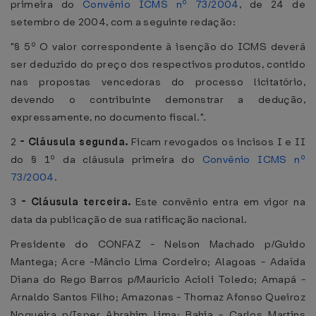
primeira do
Convênio ICMS nº 73/2004
, de 24 de
setembro de 2004, com a seguinte redação:
"§ 5º O valor correspondente à isenção do ICMS deverá
ser deduzido do preço dos respectivos produtos, contido
nas propostas vencedoras do processo licitatório,
devendo o contribuinte demonstrar a dedução,
expressamente, no documento fiscal.".
2
-
Cláusula segunda.
Ficam revogados os incisos I e II
do § 1º da cláusula primeira do
Convênio ICMS nº
73/2004
.
3
-
Cláusula terceira.
Este convênio entra em vigor na
data da publicação de sua ratificação nacional.
Presidente do CONFAZ - Nelson Machado p/Guido
Mantega; Acre -Mâncio Lima Cordeiro; Alagoas - Adaída
Diana do Rego Barros p/Maurício Acioli Toledo; Amapá -
Arnaldo Santos Filho; Amazonas - Thomaz Afonso Queiroz
Nogueira p/Isper Abrahim Lima; Bahia - Carlos Martins