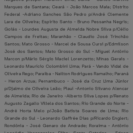
Marques de Santana; Ceará - João Marcos Maia; Distrito
Federal -Adriano Sanches São Pedro p/André Clemente
Lara de Oliveira; Espírito Santo - Bruno Pessanha Negris;
Goiás - Lourdes Augusta de Almeida Nobre Silva p/Célio
Campos de Freitas; Maranhão - Claudio José Trinchão
Santos; Mato Grosso - Marcel de Sousa Cursi p/Edmilson
José dos Santos; Mato Grosso do Sul - Miguel Antônio
Marcon p/Mário Sérgio Maciel Lorenzetto; Minas Gerais -
Leonardo Maurício Colombini Lima; Pará - Vando Vidal de
Oliveira Rego; Paraíba - Nailton Rodrigues Ramalho; Paraná
- Heron Arzua; Pernambuco - José da Cruz Lima Júnior
p/Djalmo de Oliveira Leão; Piauí -Antonio Silvano Alencar
de Almeida; Rio de Janeiro -Alberto Silva Lopes p/Renato
Augusto Zagallo Villela dos Santos; Rio Grande do Norte -
André Horta Melo p/João Batista Soares de Lima; Rio
Grande do Sul - Leonardo Gaffrée Dias p/Ricardo Englert;
Rondônia - José Genaro de Andrade; Roraima - Antônio