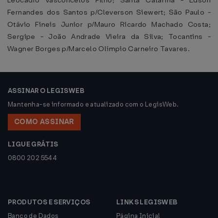
Leocádio Vasconcelos Filho; Santa Catarina - Edson
Fernandes dos Santos p/Cleverson Siewert; São Paulo -
Otávio Fineis Junior p/Mauro Ricardo Machado Costa;
Sergipe - João Andrade Vieira da Silva; Tocantins -
Wagner Borges p/Marcelo Olímpio Carneiro Tavares.
ASSINAR O LEGISWEB
Mantenha-se informado e atualizado com o LegisWeb.
COMO ASSINAR
LIGUE GRÁTIS
0800 202 5544
PRODUTOS E SERVIÇOS
LINKS LEGISWEB
Banco de Dados
Página Inicial