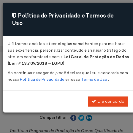
Política de Privacidade e Termos de
Uso
Acessar
Utilizamos cookies e tecnologias semelhantes para melhorar
sua experiência, personalizar conteúdo e analisar o tráfego do
site, em conformidade com a
Lei Geral de Proteção de Dados
Página Inicial
Legislações
Legislação Estadual - São Paulo
(Lei nº 13.709/2018 – LGPD)
.
Ao continuar navegando, você declara que leu e concorda com
Voltar
nossa
Política de Privacidade
e nosso
Termo de Uso
.
Decreto nº 40.152 de 23/06/1995
Li e concordo
Publicado no DOE - SP em 24 jun 1995
Compartilhar:
Institui o Programa de Produção de Carne Qualificada de