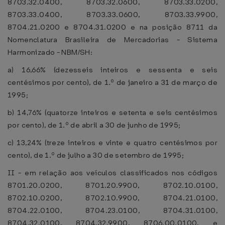
8703.32.0400, 8703.32.0600, 8703.33.0200,
8703.33.0400, 8703.33.0600, 8703.33.9900,
8704.21.0200 e 8704.31.0200 e na posição 8711 da
Nomenclatura Brasileira de Mercadorias - Sistema
Harmonizado - NBM/SH:
a) 16,66% (dezesseis inteiros e sessenta e seis
centésimos por cento), de 1.º de janeiro a 31 de março de
1995;
b) 14,76% (quatorze inteiros e setenta e seis centésimos
por cento), de 1.º de abril a 30 de junho de 1995;
c) 13,24% (treze inteiros e vinte e quatro centésimos por
cento), de 1.º de julho a 30 de setembro de 1995;
II - em relação aos veículos classificados nos códigos
8701.20.0200, 8701.20.9900, 8702.10.0100,
8702.10.0200, 8702.10.9900, 8704.21.0100,
8704.22.0100, 8704.23.0100, 8704.31.0100,
8704.32.0100, 8704.32.9900, 8706.00.0100, e