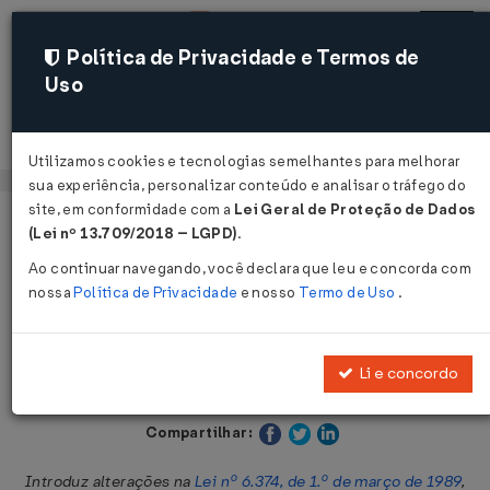
Política de Privacidade e Termos de
Uso
Acessar
Utilizamos cookies e tecnologias semelhantes para melhorar
sua experiência, personalizar conteúdo e analisar o tráfego do
site, em conformidade com a
Lei Geral de Proteção de Dados
Página Inicial
Legislações
Legislação Estadual - São Paulo
(Lei nº 13.709/2018 – LGPD)
.
Ao continuar navegando, você declara que leu e concorda com
Voltar
nossa
Política de Privacidade
e nosso
Termo de Uso
.
Lei Nº 8991 DE 23/12/1994
Li e concordo
Publicado no DOE - SP em 24 dez 1994
Compartilhar:
Introduz alterações na
Lei nº 6.374, de 1.º de março de 1989
,