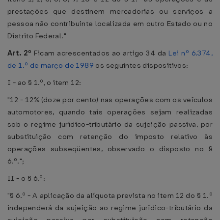
prestações que destinem mercadorias ou serviços a
pessoa não contribuinte localizada em outro Estado ou no
Distrito Federal."
Art. 2º
Ficam acrescentados ao artigo 34 da
Lei nº 6.374,
de 1.º de março de 1989
os seguintes dispositivos:
I - ao § 1.º, o item 12:
"12 - 12% (doze por cento) nas operações com os veículos
automotores, quando tais operações sejam realizadas
sob o regime jurídico-tributário da sujeição passiva, por
substituição com retenção do imposto relativo às
operações subseqüentes, observado o disposto no §
6.º.";
II - o § 6.º:
"§ 6.º - A aplicação da alíquota prevista no item 12 do § 1.º
independerá da sujeição ao regime jurídico-tributário da